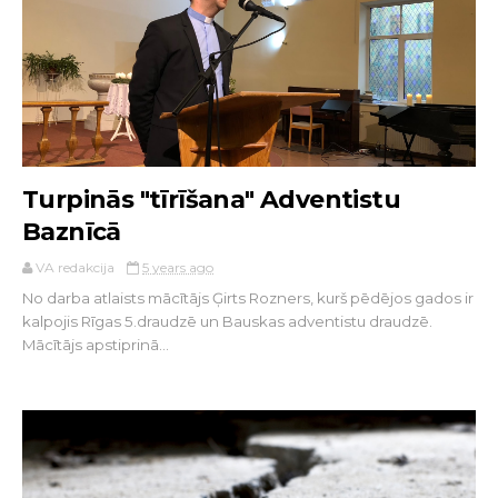
Turpinās "tīrīšana" Adventistu
Baznīcā
VA redakcija
5 years ago
No darba atlaists mācītājs Ģirts Rozners, kurš pēdējos gados ir
kalpojis Rīgas 5.draudzē un Bauskas adventistu draudzē.
Mācītājs apstiprinā...