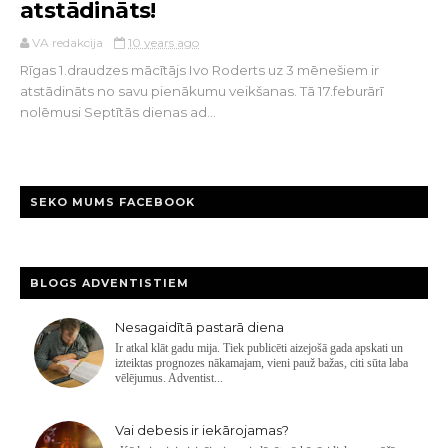
atstādināts!
VA redakcija
10 years ago
Rīgas 1.draudzes mācītājs Ivo Roderts uz 3 mēnešiem ir
atstādināts no savu pienākumu veikšanas. Tā 17.feburārī
nolēmusi Septītās dienas ad...
SEKO MUMS FACEBOOK
BLOGS ADVENTISTIEM
Nesagaidītā pastarā diena
Ir atkal klāt gadu mija. Tiek publicēti aizejošā gada apskati un
izteiktas prognozes nākamajam, vieni pauž bažas, citi sūta laba
vēlējumus. Adventist...
Vai debesis ir iekārojamas?