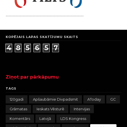
-------------------------------------------------------
KOPĒJAIS LAPAS SKATĪJUMU SKAITS
4
8
5
6
5
7
Ziņot par pārkāpumu
TAGS
120gadi
Apšaubāmie Divpadsmit
AToday
GC
Grāmatas
Ieskats Vēsturē
Intervijas
Komentārs
Latvijā
LDS Kongress