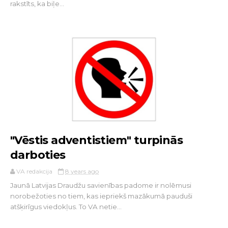
rakstīts, ka biļe...
"Vēstis adventistiem" turpinās
darboties
VA redakcija
8 years ago
Jaunā Latvijas Draudžu savienības padome ir nolēmusi
norobežoties no tiem, kas iepriekš mazākumā pauduši
atšķirīgus viedokļus. To VA netie...