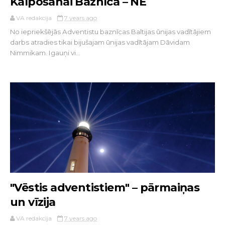
Kalpošanai Baznīcā – NĒ
VA redakcija
7 years ago
No iepriekšējās Adventistu baznīcas Baltijas ūnijas vadītājiem
darbs atradies tikai bijušajam ūnijas vadītājam Dāvidam
Nimmikam. Igauņi vi...
"Vēstis adventistiem" – pārmaiņas
un vīzija
VA redakcija
7 years ago