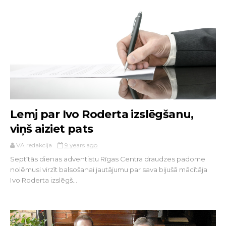
Lemj par Ivo Roderta izslēgšanu,
viņš aiziet pats
VA redakcija
9 years ago
Septītās dienas adventistu Rīgas Centra draudzes padome
nolēmusi virzīt balsošanai jautājumu par sava bijušā mācītāja
Ivo Roderta izslēgš...