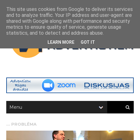
This site uses cookies from Google to deliver its services
and to analyze traffic. Your IP address and user-agent are
shared with Google along with performance and security
metrics to ensure quality of service, generate usage
statistics, and to detect and address abuse.
LEARN MORE
GOT IT
...
PROBLĒMA