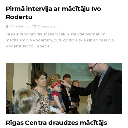
Pirmā intervija ar mācītāju Ivo
Rodertu
VA redakcija
10 years ago
Tā kā ir publicēti draudzes locekļu izteiktie pārmetumi
mācītājam Ivo Rodertam, būtu godīgi uzklausīt arī paša Ivo
Roderta sacīto. Tāpēc š...
Rīgas Centra draudzes mācītājs