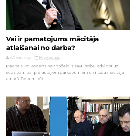
Vai ir pamatojums mācītāja
atlaišanai no darba?
VA redakcija
10 years ago
Mācītājs Ivo Roderts nav nožēlojis savu rīcību, atbildot uz
sūdzībām par pieļautajiem pārkāpumiem un rīcību mācītāja
amatā. Tas ir minēt...