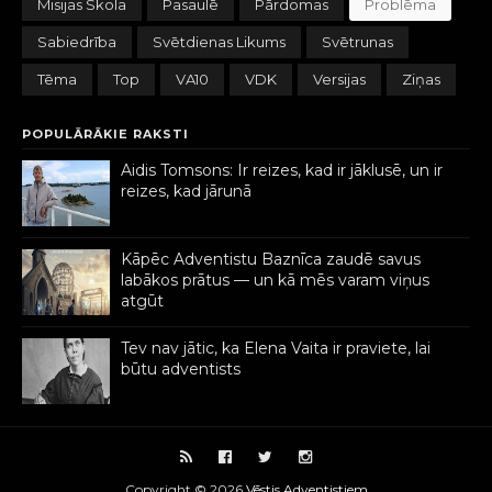
Misijas Skola
Pasaulē
Pārdomas
Problēma
Sabiedrība
Svētdienas Likums
Svētrunas
Tēma
Top
VA10
VDK
Versijas
Ziņas
POPULĀRĀKIE RAKSTI
Aidis Tomsons: Ir reizes, kad ir jāklusē, un ir
reizes, kad jārunā
Kāpēc Adventistu Baznīca zaudē savus
labākos prātus — un kā mēs varam viņus
atgūt
Tev nav jātic, ka Elena Vaita ir praviete, lai
būtu adventists
Copyright ©
2026
Vēstis Adventistiem