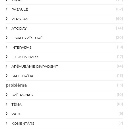
(62)
PASAULĒ
(60)
VERSIJAS
(34)
ATODAY
(20)
IESKATS VĒSTURĒ
(19)
INTERVIJAS
(17)
LDS KONGRESS
(14)
APŠAUBĀMIE DIVPADSMIT
(13)
SABIEDRĪBA
problēma
(13)
(10)
SVĒTRUNAS
(10)
TĒMA
(9)
VA10
(7)
KOMENTĀRS