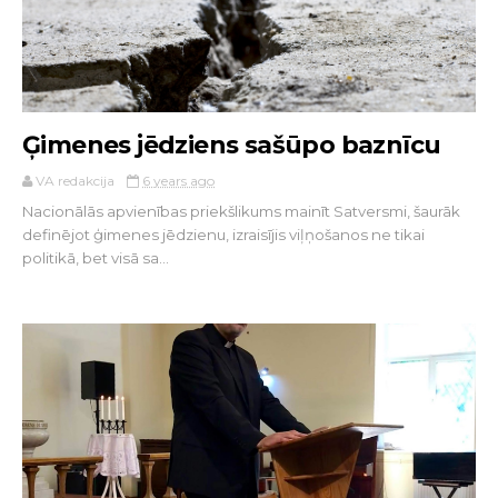
Ģimenes jēdziens sašūpo baznīcu
VA redakcija
6 years ago
Nacionālās apvienības priekšlikums mainīt Satversmi, šaurāk
definējot ģimenes jēdzienu, izraisījis viļņošanos ne tikai
politikā, bet visā sa...