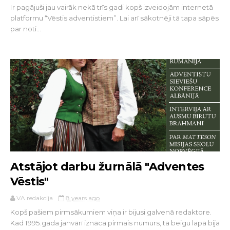
Ir pagājuši jau vairāk nekā trīs gadi kopš izveidojām internetā
platformu “Vēstis adventistiem”. Lai arī sākotnēji tā tapa sāpēs
par noti...
Atstājot darbu žurnālā "Adventes
Vēstis"
VA redakcija
8 years ago
Kopš pašiem pirmsākumiem viņa ir bijusi galvenā redaktore.
Kad 1995.gada janvārī iznāca pirmais numurs, tā beigu lapā bija