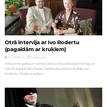
Otrā intervija ar Ivo Rodertu
(pagaidām ar kruķiem)
VA redakcija
9 years ago
Tieši pirms gada un vienas dienas VA publicēja interviju ar
tobrīd atstādināto Rīgas Centra draudzes mācītāju Ivo
Rodertu. Tā bija iespēja v...