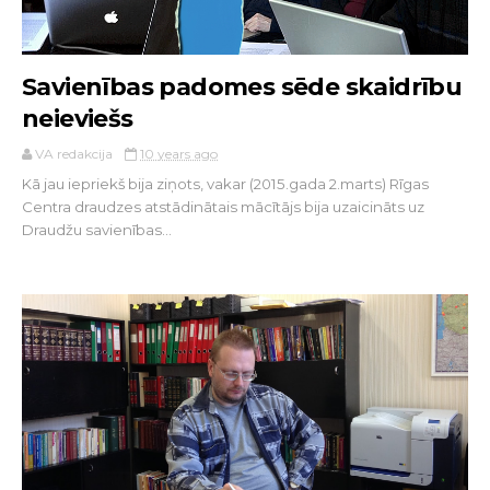
Savienības padomes sēde skaidrību
neieviešs
VA redakcija
10 years ago
Kā jau iepriekš bija ziņots, vakar (2015.gada 2.marts) Rīgas
Centra draudzes atstādinātais mācītājs bija uzaicināts uz
Draudžu savienības...