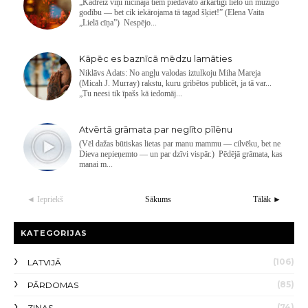
„Kādreiz viņi nicināja tiem piedāvāto ārkārtīgi lielo un mūžīgo
godību — bet cik iekārojama tā tagad šķiet!” (Elena Vaita
„Lielā cīņa”) Nespējo...
Kāpēc es baznīcā mēdzu lamāties
Niklāvs Adats: No angļu valodas iztulkoju Miha Mareja
(Micah J. Murray) rakstu, kuru gribētos publicēt, ja tā var...
„Tu neesi tik īpašs kā iedomāj...
Atvērtā grāmata par neglīto pīlēnu
(Vēl dažas būtiskas lietas par manu mammu — cilvēku, bet ne
Dieva nepieņemto — un par dzīvi vispār.) Pēdējā grāmata, kas
manai m...
◄ Iepriekš
Sākums
Tālāk ►
KATEGORIJAS
(106)
LATVIJĀ
(85)
PĀRDOMAS
(74)
ZIŅAS