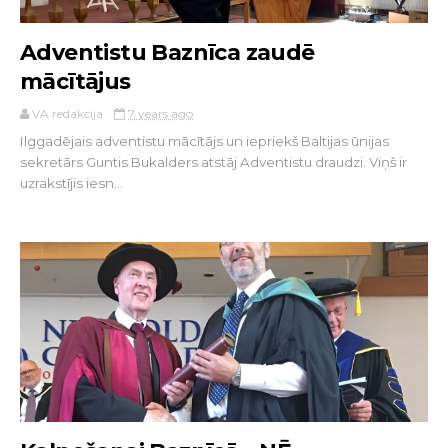
Adventistu Baznīca zaudē
mācītājus
VA redakcija
7 years ago
Ilggadējais adventistu mācītājs un iepriekš Baltijas ūnijas
sekretārs Guntis Bukalders atstāj Adventistu draudzi. Viņš ir
uzrakstījis iesn...