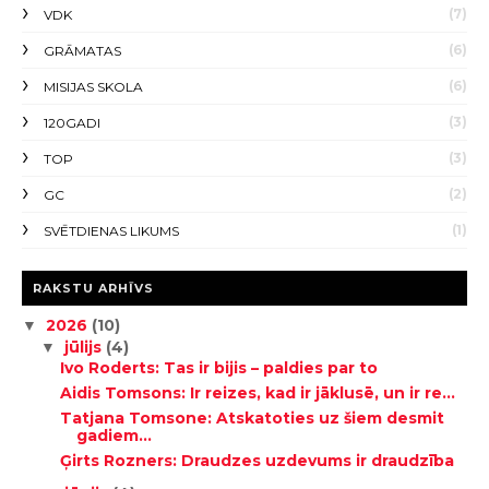
(7)
VDK
(6)
GRĀMATAS
(6)
MISIJAS SKOLA
(3)
120GADI
(3)
TOP
(2)
GC
(1)
SVĒTDIENAS LIKUMS
RAKSTU ARHĪVS
2026
(10)
▼
jūlijs
(4)
▼
Ivo Roderts: Tas ir bijis – paldies par to
Aidis Tomsons: Ir reizes, kad ir jāklusē, un ir re...
Tatjana Tomsone: Atskatoties uz šiem desmit
gadiem...
Ģirts Rozners: Draudzes uzdevums ir draudzība