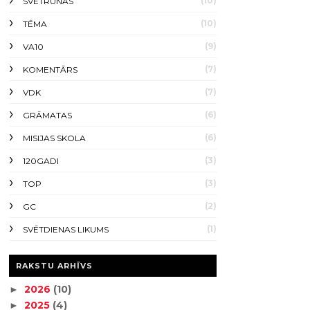
(10)
SVĒTRUNAS
(10)
TĒMA
(9)
VA10
(7)
KOMENTĀRS
(7)
VDK
(6)
GRĀMATAS
(6)
MISIJAS SKOLA
(3)
120GADI
(3)
TOP
(2)
GC
(1)
SVĒTDIENAS LIKUMS
RAKSTU ARHĪVS
2026
(10)
►
2025
(4)
►