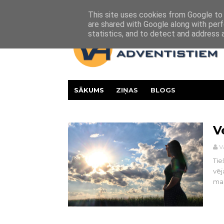
Par mums
Vesture
Kontakti
This site uses cookies from Google to d
are shared with Google along with perf
statistics, and to detect and address 
SĀKUMS
ZIŅAS
BLOGS
V
V
Tie
vēj
mai