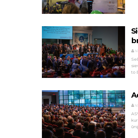
Si
b
V
Seš
sie
to 
A
V
ASV
kur
ūnij