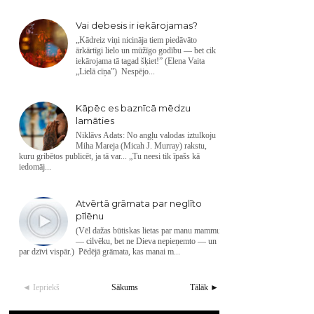
Vai debesis ir iekārojamas?
„Kādreiz viņi nicināja tiem piedāvāto
ārkārtīgi lielo un mūžīgo godību — bet cik
iekārojama tā tagad šķiet!” (Elena Vaita
„Lielā cīņa”) Nespējo...
Kāpēc es baznīcā mēdzu
lamāties
Niklāvs Adats: No angļu valodas iztulkoju
Miha Mareja (Micah J. Murray) rakstu,
kuru gribētos publicēt, ja tā var... „Tu neesi tik īpašs kā
iedomāj...
Atvērtā grāmata par neglīto
pīlēnu
(Vēl dažas būtiskas lietas par manu mammu
— cilvēku, bet ne Dieva nepieņemto — un
par dzīvi vispār.) Pēdējā grāmata, kas manai m...
◄ Iepriekš
Sākums
Tālāk ►