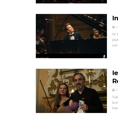
I
V
Ar 
jau
uzre
I
R
V
Tuk
kon
Mad