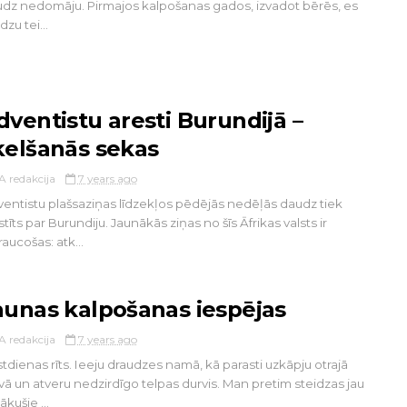
dz nedomāju. Pirmajos kalpošanas gados, izvadot bērēs, es
zu tei...
dventistu aresti Burundijā –
ķelšanās sekas
A redakcija
7 years ago
entistu plašsaziņas līdzekļos pēdējās nedēļās daudz tiek
stīts par Burundiju. Jaunākās ziņas no šīs Āfrikas valsts ir
raucošas: atk...
aunas kalpošanas iespējas
A redakcija
7 years ago
tdienas rīts. Ieeju draudzes namā, kā parasti uzkāpju otrajā
vā un atveru nedzirdīgo telpas durvis. Man pretim steidzas jau
ākušie ...