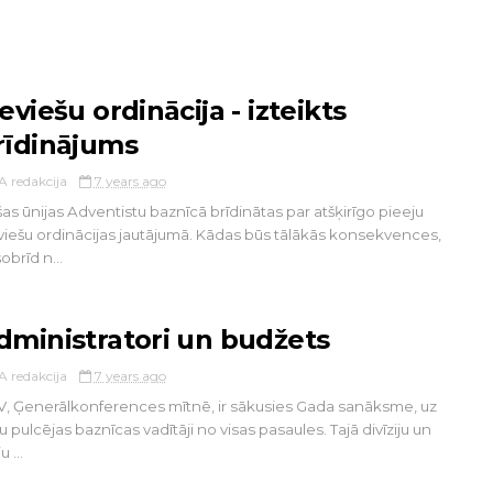
eviešu ordinācija - izteikts
rīdinājums
A redakcija
7 years ago
as ūnijas Adventistu baznīcā brīdinātas par atšķirīgo pieeju
viešu ordinācijas jautājumā. Kādas būs tālākās konsekvences,
šobrīd n...
dministratori un budžets
A redakcija
7 years ago
, Ģenerālkonferences mītnē, ir sākusies Gada sanāksme, uz
u pulcējas baznīcas vadītāji no visas pasaules. Tajā divīziju un
u ...