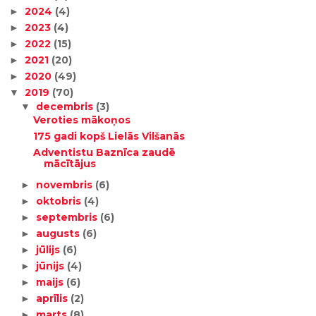
2024
(4)
►
2023
(4)
►
2022
(15)
►
2021
(20)
►
2020
(49)
►
2019
(70)
▼
decembris
(3)
▼
Veroties mākoņos
175 gadi kopš Lielās Vilšanās
Adventistu Baznīca zaudē
mācītājus
novembris
(6)
►
oktobris
(4)
►
septembris
(6)
►
augusts
(6)
►
jūlijs
(6)
►
jūnijs
(4)
►
maijs
(6)
►
aprīlis
(2)
►
marts
(8)
►