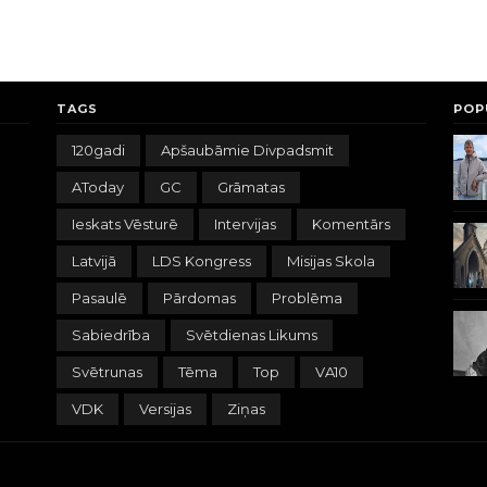
TAGS
POP
120gadi
Apšaubāmie Divpadsmit
AToday
GC
Grāmatas
Ieskats Vēsturē
Intervijas
Komentārs
Latvijā
LDS Kongress
Misijas Skola
Pasaulē
Pārdomas
Problēma
Sabiedrība
Svētdienas Likums
Svētrunas
Tēma
Top
VA10
VDK
Versijas
Ziņas