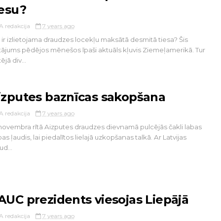
iesu?
A redakcija
7 years ago
 ir izlietojama draudzes locekļu maksātā desmitā tiesa? Šis
tājums pēdējos mēnešos īpaši aktuāls kļuvis Ziemeļamerikā. Tur
ējā div...
izputes baznīcas sakopšana
A redakcija
7 years ago
novembra rītā Aizputes draudzes dievnamā pulcējās čakli labas
bas ļaudis, lai piedalītos lielajā uzkopšanas talkā. Ar Latvijas
ud...
AUC prezidents viesojas Liepājā
A redakcija
7 years ago