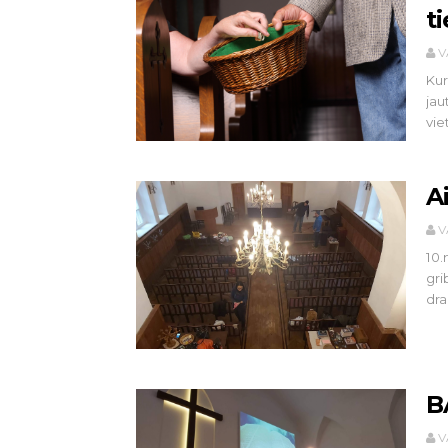
t
V
Kur
jau
viet
A
V
10.
gri
dra
B
V