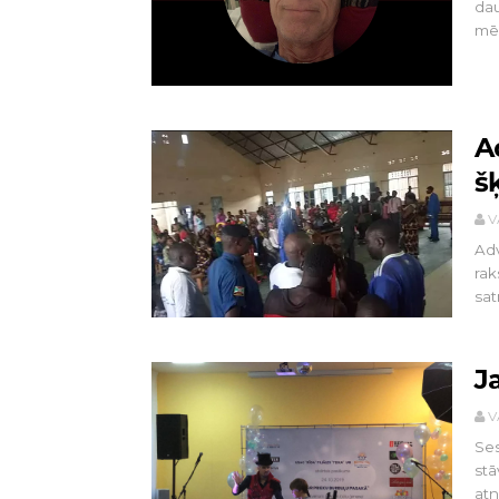
dau
mēd
A
š
V
Adv
rak
sat
J
V
Ses
stā
atn