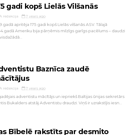
75 gadi kopš Lielās Vilšanās
A redakcija
7 years ago
9.gadā apritēja 175 gadi kopš Lielās vilšanās ASV. Tālajā
4.gadā Ameriku bija pārņēmis milzīgs garīgs pacēlums – daudzi
visdažādā...
dventistu Baznīca zaudē
ācītājus
A redakcija
7 years ago
gadējais adventistu mācītājs un iepriekš Baltijas ūnijas sekretārs
tis Bukalders atstāj Adventistu draudzi. Viņš ir uzrakstījis iesn...
as Bībelē rakstīts par desmito