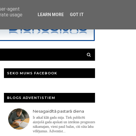
user-agent
erate usage
LEARN MORE
GOT IT
SEKO MUMS FACEBOOK
BLOGS ADVENTISTIEM
Nesagaidītā pastarā diena
Ir atkal klāt gadu mija. Tiek publicēti
aizejošā gada apskati un izteiktas prognozes
nākamajam, vieni pauž bažas, citi sūta laba
vēlējumus. Adventist...