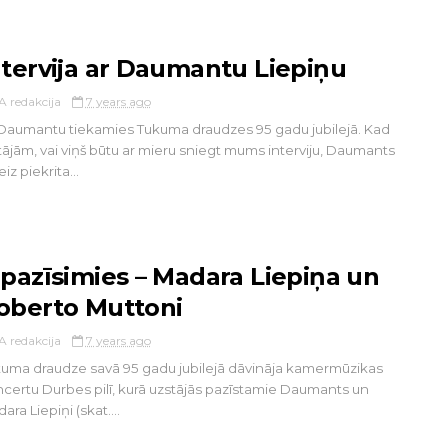
ntervija ar Daumantu Liepiņu
A redakcija
7 years ago
Daumantu tiekamies Tukuma draudzes 95 gadu jubilejā. Kad
tājām, vai viņš būtu ar mieru sniegt mums interviju, Daumants
iz piekrita...
epazīsimies – Madara Liepiņa un
oberto Muttoni
A redakcija
7 years ago
uma draudze savā 95 gadu jubilejā dāvināja kamermūzikas
certu Durbes pilī, kurā uzstājās pazīstamie Daumants un
ara Liepiņi (skat....