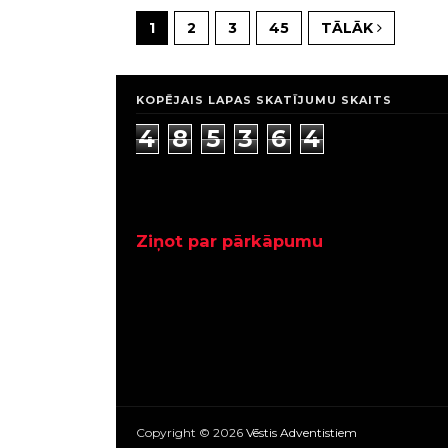
1
2
3
45
TĀLĀK
KOPĒJAIS LAPAS SKATĪJUMU SKAITS
4
8
5
3
6
4
Ziņot par pārkāpumu
Copyright ©
2026
Vēstis Adventistiem