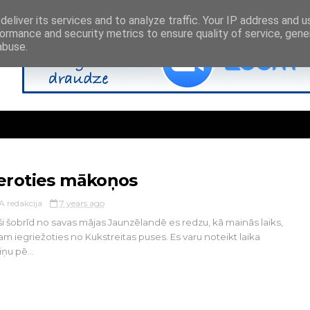
eliver its services and to analyze traffic. Your IP address and 
ormance and security metrics to ensure quality of service, gen
abuse.
eroties mākoņos
A redakcija
7 years ago
ši šobrīd no savas mājas Jaunzēlandē es redzu, kā mainās laiks,
am iegriežoties no Kukstreitas puses. Es varu noteikt laika
ņu pē...