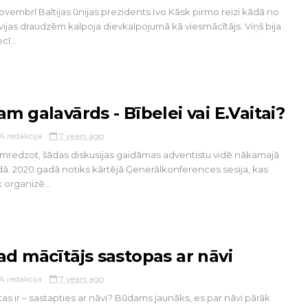
ovembrī Baltijas ūnijas prezidents Ivo Kāsk pirmo reizi kādā no
vijas draudzēm kalpoja dievkalpojumā kā viesmācītājs. Viņš bija
cī...
am galavārds - Bībelei vai E.Vaitai?
A redakcija
7 years ago
mredzot, šādas diskusijas gaidāmas adventistu vidē nākamajā
ā. 2020.gadā notiks kārtējā Ģenerālkonferences sesija, kas
k organizē...
ad mācītājs sastopas ar nāvi
A redakcija
7 years ago
tas ir – sastapties ar nāvi? Būdams jaunāks, es par nāvi pārāk