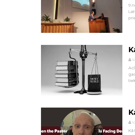
9.n
Lat
prie
K
V
Acī
gad
tie
K
V
Kā 