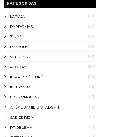
KATEGORIJAS
(106)
LATVIJĀ
(85)
PĀRDOMAS
(74)
ZIŅAS
(62)
PASAULĒ
(60)
VERSIJAS
(34)
ATODAY
(20)
IESKATS VĒSTURĒ
(19)
INTERVIJAS
(17)
LDS KONGRESS
(14)
APŠAUBĀMIE DIVPADSMIT
(13)
SABIEDRĪBA
(13)
PROBLĒMA