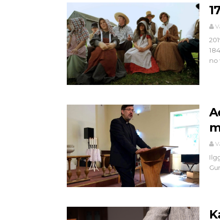
1
V
201
184
no 
A
m
V
Ilg
Gun
K