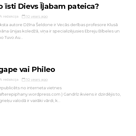
o īsti Dievs Ījabam pateica?
A redakcija
10 years ago
ksta autore Džīna Šeldone ir Vecās derības profesore Klusā
āna ūnijas koledžā, viņa ir specializējusies Ebreju Bībeles un
o Tuvo Au...
gape vai Phileo
A redakcija
10 years ago
rpublicēts no interneta vietnes
eafterepiphany.wordpress.com ) Gandrīz ikviens ir dzirdējis to,
grieķu valodā ir vairāki vārdi, k...