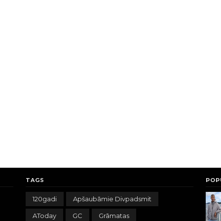
TAGS
POP
120gadi
Apšaubāmie Divpadsmit
AToday
GC
Grāmatas