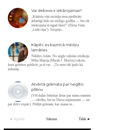
Vai debesis ir iekārojamas?
„Kādreiz viņi nicināja tiem piedāvāto
ārkārtīgi lielo un mūžīgo godību — bet cik
iekārojama tā tagad šķiet!” (Elena Vaita
„Lielā cīņa”) Nespējo...
Kāpēc es baznīcā mēdzu
lamāties
Niklāvs Adats: No angļu valodas iztulkoju
Miha Mareja (Micah J. Murray) rakstu,
kuru gribētos publicēt, ja tā var... „Tu neesi tik īpašs kā
iedomāj...
Atvērtā grāmata par neglīto
pīlēnu
(Vēl dažas būtiskas lietas par manu mammu
— cilvēku, bet ne Dieva nepieņemto — un
par dzīvi vispār.) Pēdējā grāmata, kas manai m...
◄ Iepriekš
Sākums
Tālāk ►