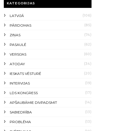
KATEGORIJAS
(106)
LATVIJĀ
(85)
PĀRDOMAS
(74)
ZIŅAS
(62)
PASAULĒ
(60)
VERSIJAS
(34)
ATODAY
(20)
IESKATS VĒSTURĒ
(19)
INTERVIJAS
(17)
LDS KONGRESS
(14)
APŠAUBĀMIE DIVPADSMIT
(13)
SABIEDRĪBA
(13)
PROBLĒMA