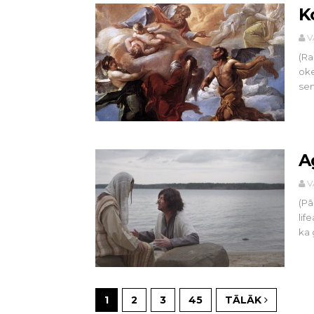
K
V
(Ra
oke
sen
A
V
(Pā
lif
ka 
1
2
3
45
TĀLĀK