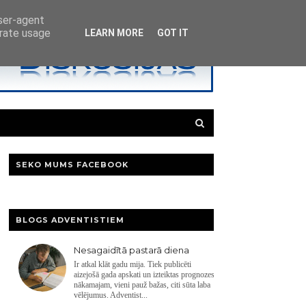
user-agent
erate usage
LEARN MORE
GOT IT
SEKO MUMS FACEBOOK
BLOGS ADVENTISTIEM
Nesagaidītā pastarā diena
Ir atkal klāt gadu mija. Tiek publicēti
aizejošā gada apskati un izteiktas prognozes
nākamajam, vieni pauž bažas, citi sūta laba
vēlējumus. Adventist...