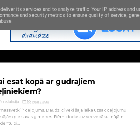
eliver its services and to analyze traffic. Your IP address and 
ormance and security metrics to ensure quality of service, gen
abuse.
ai esat kopā ar gudrajiem
eļiniekiem?
A redakcija
10 years ago
massvētki ir ceļojums. Daudzi cilvēki šajā laikā uzsāk ceļojumu
mājām pie savas ģimenes. Bērni dodas uz vecvecāku mājām.
dentu pi...