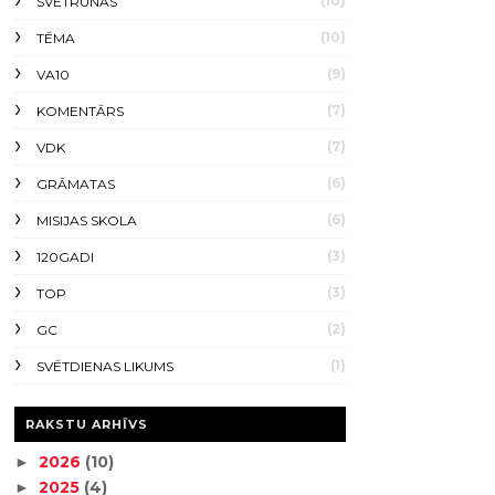
(10)
SVĒTRUNAS
(10)
TĒMA
(9)
VA10
(7)
KOMENTĀRS
(7)
VDK
(6)
GRĀMATAS
(6)
MISIJAS SKOLA
(3)
120GADI
(3)
TOP
(2)
GC
(1)
SVĒTDIENAS LIKUMS
RAKSTU ARHĪVS
2026
(10)
►
2025
(4)
►