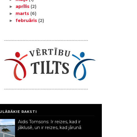
aprīlis
(2)
►
marts
(6)
►
februāris
(2)
►
-------------------------------------------------------
-------------------------------------------------------
ULĀRĀKIE RAKSTI
Aidis Tomsons: Ir reizes, kad ir
jāklusē, un ir reizes, kad jārunā