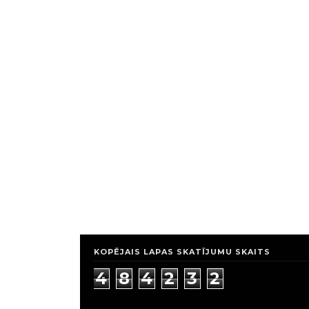
KOPĒJAIS LAPAS SKATĪJUMU SKAITS
4
8
4
2
3
2