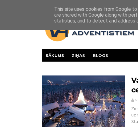
Par mums
Vesture
Kontakti
This site uses cookies from Google to d
are shared with Google along with perf
statistics, and to detect and address 
SĀKUMS
ZIŅAS
BLOGS
V
c
V
Zie
uz 
Stu