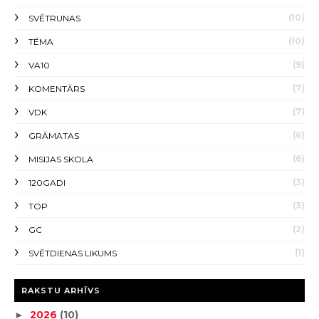
(10)
SVĒTRUNAS
(10)
TĒMA
(9)
VA10
(7)
KOMENTĀRS
(7)
VDK
(6)
GRĀMATAS
(6)
MISIJAS SKOLA
(3)
120GADI
(3)
TOP
(2)
GC
(1)
SVĒTDIENAS LIKUMS
RAKSTU ARHĪVS
2026
(10)
►