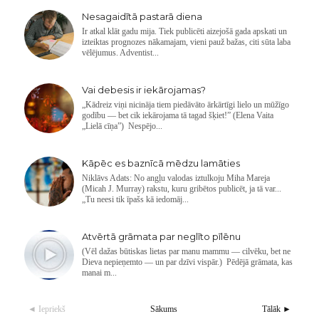
Nesagaidītā pastarā diena
Ir atkal klāt gadu mija. Tiek publicēti aizejošā gada apskati un
izteiktas prognozes nākamajam, vieni pauž bažas, citi sūta laba
vēlējumus. Adventist...
Vai debesis ir iekārojamas?
„Kādreiz viņi nicināja tiem piedāvāto ārkārtīgi lielo un mūžīgo
godību — bet cik iekārojama tā tagad šķiet!” (Elena Vaita
„Lielā cīņa”) Nespējo...
Kāpēc es baznīcā mēdzu lamāties
Niklāvs Adats: No angļu valodas iztulkoju Miha Mareja
(Micah J. Murray) rakstu, kuru gribētos publicēt, ja tā var...
„Tu neesi tik īpašs kā iedomāj...
Atvērtā grāmata par neglīto pīlēnu
(Vēl dažas būtiskas lietas par manu mammu — cilvēku, bet ne
Dieva nepieņemto — un par dzīvi vispār.) Pēdējā grāmata, kas
manai m...
◄ Iepriekš
Sākums
Tālāk ►