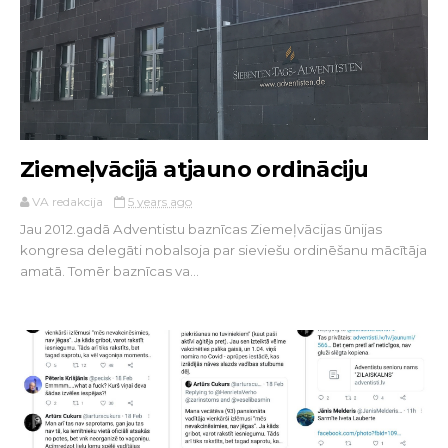
Ziemeļvācijā atjauno ordināciju
VA redakcija
5 years ago
Jau 2012.gadā Adventistu baznīcas Ziemeļvācijas ūnijas
kongresa delegāti nobalsoja par sieviešu ordinēšanu mācītāja
amatā. Tomēr baznīcas va...