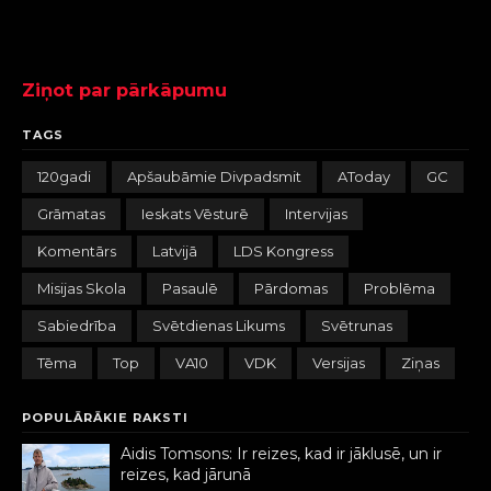
Ziņot par pārkāpumu
TAGS
120gadi
Apšaubāmie Divpadsmit
AToday
GC
Grāmatas
Ieskats Vēsturē
Intervijas
Komentārs
Latvijā
LDS Kongress
Misijas Skola
Pasaulē
Pārdomas
Problēma
Sabiedrība
Svētdienas Likums
Svētrunas
Tēma
Top
VA10
VDK
Versijas
Ziņas
POPULĀRĀKIE RAKSTI
Aidis Tomsons: Ir reizes, kad ir jāklusē, un ir
reizes, kad jārunā