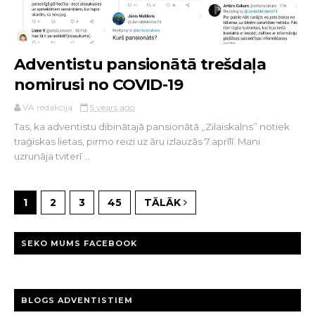
Adventistu pansionātā trešdaļa
nomirusi no COVID-19
VA redakcija
5 years ago
Tas, ka adventistu dibinātajā pansionātā „Zilaiskalns” notiek
traģiskas lietas, pirmo reizi uz āru izlauzās 7.aprīlī. Mani
uzrunāja tviterī ...
1
2
3
45
TĀLĀK
SEKO MUMS FACEBOOK
BLOGS ADVENTISTIEM