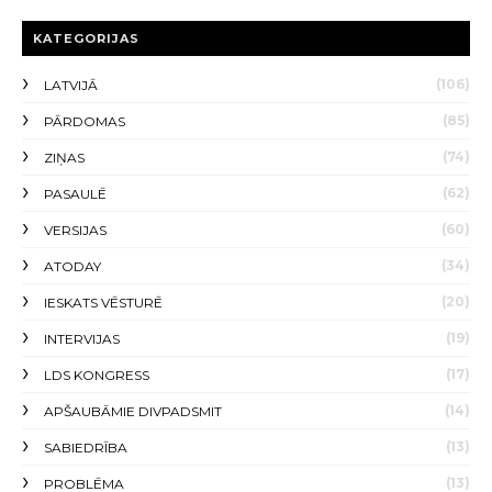
KATEGORIJAS
(106)
LATVIJĀ
(85)
PĀRDOMAS
(74)
ZIŅAS
(62)
PASAULĒ
(60)
VERSIJAS
(34)
ATODAY
(20)
IESKATS VĒSTURĒ
(19)
INTERVIJAS
(17)
LDS KONGRESS
(14)
APŠAUBĀMIE DIVPADSMIT
(13)
SABIEDRĪBA
(13)
PROBLĒMA