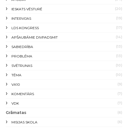
(20)
IESKATS VĒSTURĒ
(19)
INTERVIJAS
(17)
LDS KONGRESS
(14)
APŠAUBĀMIE DIVPADSMIT
(13)
SABIEDRĪBA
(13)
PROBLĒMA
(10)
SVĒTRUNAS
(10)
TĒMA
(9)
VA10
(7)
KOMENTĀRS
(7)
VDK
Grāmatas
(6)
(6)
MISIJAS SKOLA