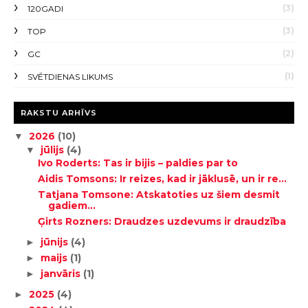
(3)
120GADI
(3)
TOP
(2)
GC
(1)
SVĒTDIENAS LIKUMS
RAKSTU ARHĪVS
2026
(10)
▼
jūlijs
(4)
▼
Ivo Roderts: Tas ir bijis – paldies par to
Aidis Tomsons: Ir reizes, kad ir jāklusē, un ir re...
Tatjana Tomsone: Atskatoties uz šiem desmit
gadiem...
Ģirts Rozners: Draudzes uzdevums ir draudzība
jūnijs
(4)
►
maijs
(1)
►
janvāris
(1)
►
2025
(4)
►