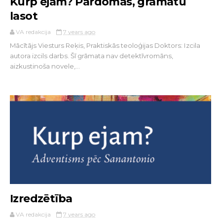
Kurp ejam? Pārdomas, grāmatu
lasot
VA redakcija
7 years ago
Mācītājs Viesturs Reķis, Praktiskās teoloģijas Doktors: Izcila
autora izcils darbs. Šī grāmata nav detektīvromāns,
aizkustinoša novele,...
Izredzētība
VA redakcija
7 years ago