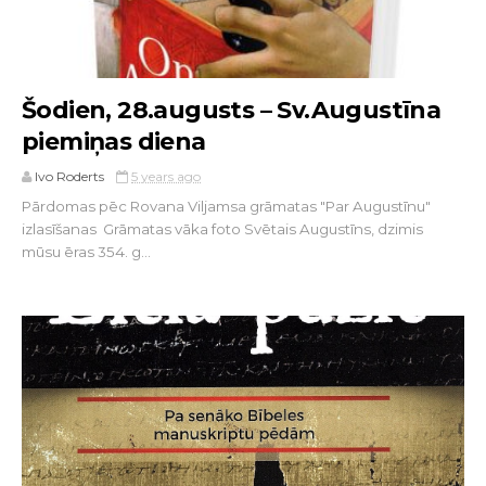
Šodien, 28.augusts – Sv.Augustīna
piemiņas diena
Ivo Roderts
5 years ago
Pārdomas pēc Rovana Viljamsa grāmatas "Par Augustīnu"
izlasīšanas Grāmatas vāka foto Svētais Augustīns, dzimis
mūsu ēras 354. g...