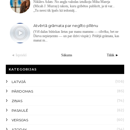
Niklāvs Adats: No angļu valodas iztulkoju Miha Mareja
(Micah J. Murray) rakstu, kuru gribētos publicēt, ja tā var...
„Tu neesi tik īpašs kā iedomāj...
Atvērtā grāmata par neglīto pīlēnu
(Vēl dažas būtiskas lietas par manu mammu — cilvēku, bet ne
Dieva nepieņemto — un par dzīvi vispār.) Pēdējā grāmata, kas
manai m...
◄ Iepriekš
Sākums
Tālāk ►
KATEGORIJAS
(106)
LATVIJĀ
(85)
PĀRDOMAS
(74)
ZIŅAS
(62)
PASAULĒ
(60)
VERSIJAS
(34)
ATODAY