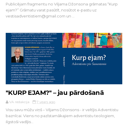
Publicējam fragmentu no Viljama Džonsona grāmatas “Kurp
ejam?” Grāmatu varat pasūtīt, nosūtot e-pastu uz
vestisadventistiem@gmail.com un ...
"KURP EJAM?" – jau pārdošanā
VA redakcija
7 years ago
Visu savu mūžu viņš – Viljams Džonsons - ir veltījis Adventistu
baznīcai. Viens no pazīstamākajiem adventistu teologiem,
ilgstoši vadījis...