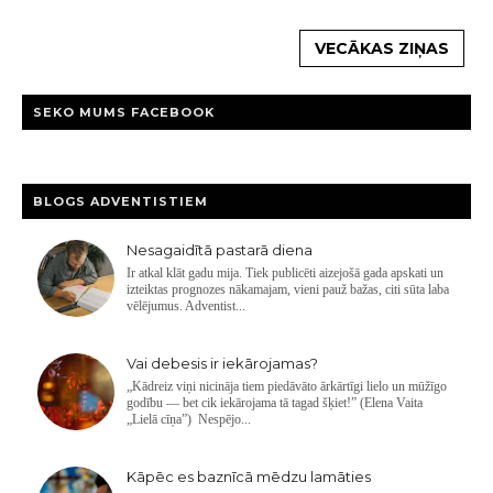
VECĀKAS ZIŅAS
SEKO MUMS FACEBOOK
BLOGS ADVENTISTIEM
Nesagaidītā pastarā diena
Ir atkal klāt gadu mija. Tiek publicēti aizejošā gada apskati un
izteiktas prognozes nākamajam, vieni pauž bažas, citi sūta laba
vēlējumus. Adventist...
Vai debesis ir iekārojamas?
„Kādreiz viņi nicināja tiem piedāvāto ārkārtīgi lielo un mūžīgo
godību — bet cik iekārojama tā tagad šķiet!” (Elena Vaita
„Lielā cīņa”) Nespējo...
Kāpēc es baznīcā mēdzu lamāties