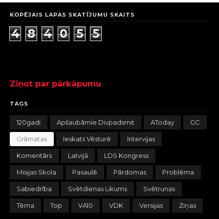
KOPĒJAIS LAPAS SKATĪJUMU SKAITS
4
8
4
0
5
5
Ziņot par pārkāpumu
TAGS
120gadi
Apšaubāmie Divpadsmit
AToday
GC
Grāmatas
Ieskats Vēsturē
Intervijas
Komentārs
Latvijā
LDS Kongress
Misijas Skola
Pasaulē
Pārdomas
Problēma
Sabiedrība
Svētdienas Likums
Svētrunas
Tēma
Top
VA10
VDK
Versijas
Ziņas