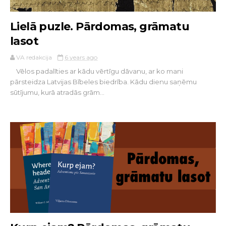
Lielā puzle. Pārdomas, grāmatu
lasot
VA redakcija
6 years ago
Vēlos padalīties ar kādu vērtīgu dāvanu, ar ko mani
pārsteidza Latvijas Bībeles biedrība. Kādu dienu saņēmu
sūtījumu, kurā atradās grām...