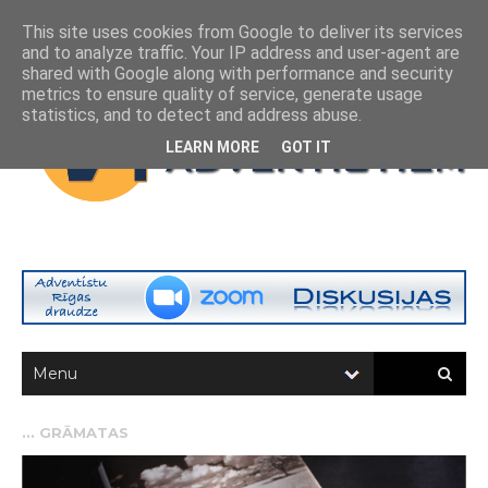
This site uses cookies from Google to deliver its services
and to analyze traffic. Your IP address and user-agent are
shared with Google along with performance and security
metrics to ensure quality of service, generate usage
statistics, and to detect and address abuse.
LEARN MORE
GOT IT
...
GRĀMATAS