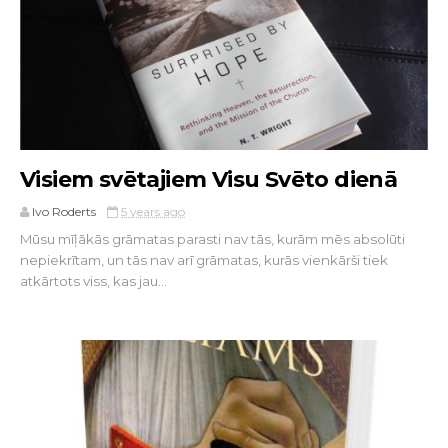
Visiem svētajiem Visu Svēto dienā
Ivo Roderts
5 years ago
Mūsu mīļākās grāmatas parasti nav tās, kurām mēs absolūti
nepiekrītam, un tās nav arī grāmatas, kurās vienkārši tiek
atkārtots viss, kas jau...