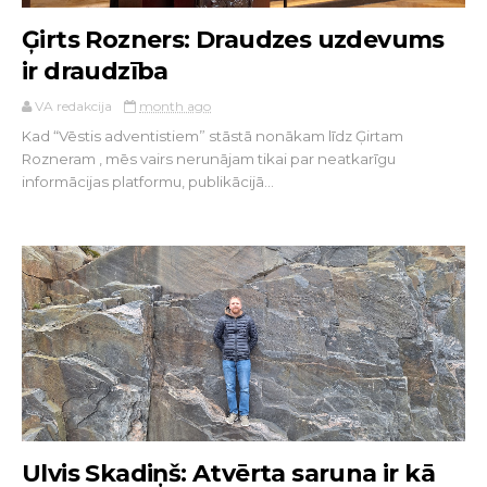
Ģirts Rozners: Draudzes uzdevums
ir draudzība
VA redakcija
month ago
Kad “Vēstis adventistiem” stāstā nonākam līdz Ģirtam
Rozneram , mēs vairs nerunājam tikai par neatkarīgu
informācijas platformu, publikācijā...
Ulvis Skadiņš: Atvērta saruna ir kā