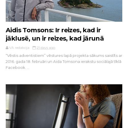
Aidis Tomsons: Ir reizes, kad ir
jāklusē, un ir reizes, kad jārunā
VA redakcija
21 days ago
“Vēstis adventistiem” vēstures lapā projekta sākums saistīts ar
2016. gada 18. februāri un Aida Tomsona ierakstu sociālajā tīklā
Facebook. ...