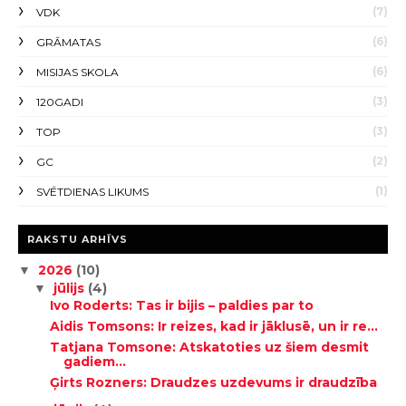
(7)
VDK
(6)
GRĀMATAS
(6)
MISIJAS SKOLA
(3)
120GADI
(3)
TOP
(2)
GC
(1)
SVĒTDIENAS LIKUMS
RAKSTU ARHĪVS
2026
(10)
▼
jūlijs
(4)
▼
Ivo Roderts: Tas ir bijis – paldies par to
Aidis Tomsons: Ir reizes, kad ir jāklusē, un ir re...
Tatjana Tomsone: Atskatoties uz šiem desmit
gadiem...
Ģirts Rozners: Draudzes uzdevums ir draudzība