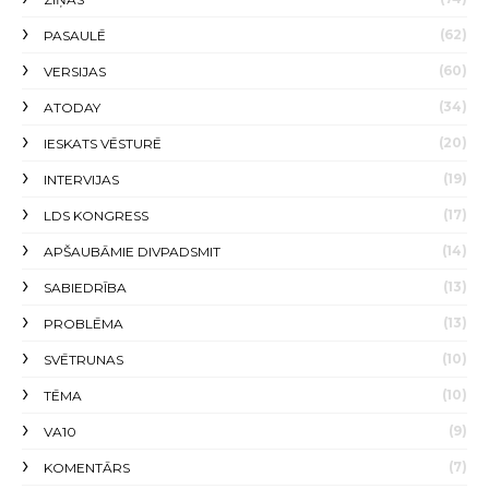
(62)
PASAULĒ
(60)
VERSIJAS
(34)
ATODAY
(20)
IESKATS VĒSTURĒ
(19)
INTERVIJAS
(17)
LDS KONGRESS
(14)
APŠAUBĀMIE DIVPADSMIT
(13)
SABIEDRĪBA
(13)
PROBLĒMA
(10)
SVĒTRUNAS
(10)
TĒMA
(9)
VA10
(7)
KOMENTĀRS