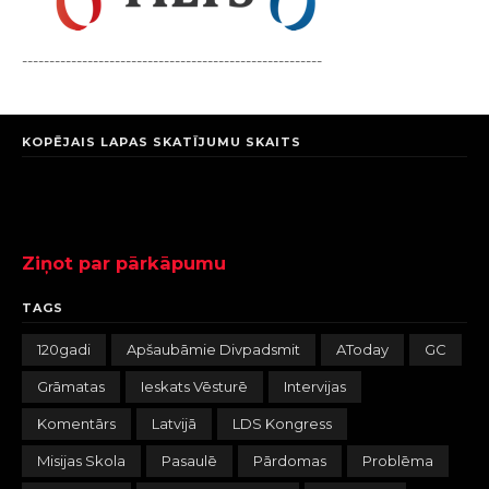
-------------------------------------------------------
KOPĒJAIS LAPAS SKATĪJUMU SKAITS
Ziņot par pārkāpumu
TAGS
120gadi
Apšaubāmie Divpadsmit
AToday
GC
Grāmatas
Ieskats Vēsturē
Intervijas
Komentārs
Latvijā
LDS Kongress
Misijas Skola
Pasaulē
Pārdomas
Problēma