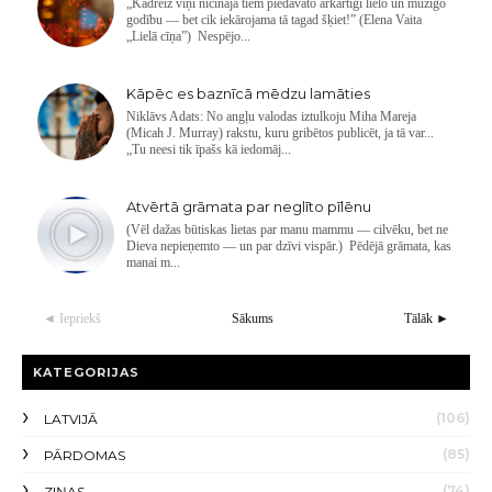
„Kādreiz viņi nicināja tiem piedāvāto ārkārtīgi lielo un mūžīgo
godību — bet cik iekārojama tā tagad šķiet!” (Elena Vaita
„Lielā cīņa”) Nespējo...
Kāpēc es baznīcā mēdzu lamāties
Niklāvs Adats: No angļu valodas iztulkoju Miha Mareja
(Micah J. Murray) rakstu, kuru gribētos publicēt, ja tā var...
„Tu neesi tik īpašs kā iedomāj...
Atvērtā grāmata par neglīto pīlēnu
(Vēl dažas būtiskas lietas par manu mammu — cilvēku, bet ne
Dieva nepieņemto — un par dzīvi vispār.) Pēdējā grāmata, kas
manai m...
◄ Iepriekš
Sākums
Tālāk ►
KATEGORIJAS
(106)
LATVIJĀ
(85)
PĀRDOMAS
(74)
ZIŅAS