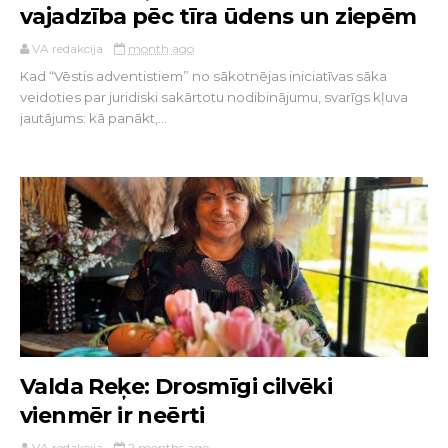
vajadzība pēc tīra ūdens un ziepēm
VA redakcija
month ago
Kad “Vēstis adventistiem” no sākotnējas iniciatīvas sāka
veidoties par juridiski sakārtotu nodibinājumu, svarīgs kļuva
jautājums: kā panākt,...
Valda Reķe: Drosmīgi cilvēki
vienmēr ir neērti
VA redakcija
2 months ago