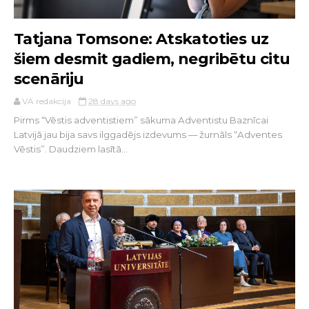
Tatjana Tomsone: Atskatoties uz
šiem desmit gadiem, negribētu citu
scenāriju
VA redakcija
28 days ago
Pirms “Vēstis adventistiem” sākuma Adventistu Baznīcai
Latvijā jau bija savs ilggadējs izdevums — žurnāls “Adventes
Vēstis”. Daudziem lasītā...