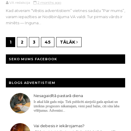
VA redakcija
2 months ago
Kad atveram “Vēstis adventistiem” vietnes sadaļu “Par mums”,
varam iepazīties ar Nodibinājuma VA valdi. Tur pirmais vārds ir
minēts — Inguna...
1
2
3
45
TĀLĀK
SEKO MUMS FACEBOOK
BLOGS ADVENTISTIEM
Nesagaidītā pastarā diena
Ir atkal klāt gadu mija. Tiek publicēti aizejošā gada apskati un
izteiktas prognozes nākamajam, vieni pauž bažas, citi sūta laba
vēlējumus. Adventist...
Vai debesis ir iekārojamas?