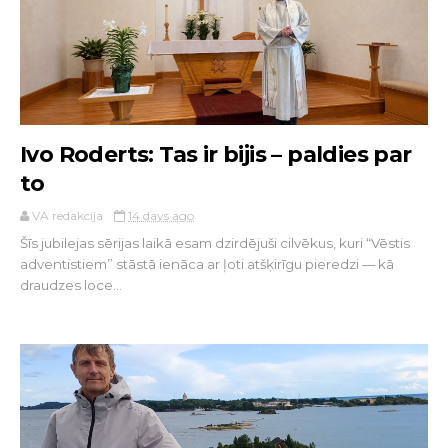
Ivo Roderts: Tas ir bijis – paldies par
to
VA redakcija
14 days ago
Šīs jubilejas sērijas laikā esam dzirdējuši cilvēkus, kuri “Vēstis
adventistiem” stāstā ienāca ar ļoti atšķirīgu pieredzi — kā
draudzes loce...