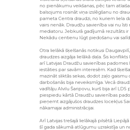
no pienākumu veikšanas, pēc tam atlaiš
balsojums rosināt viņa izslēgšanu no draudz
pameta Centra draudzi, no kuriem liela daļ
vairs nenāk. Draudžu savienība vai nu īsti 
mediatoru. Jebkurā gadījumā rezultāts ir 
Nekādu centienu lūgt piedošanu vai salīdz
Otra lielākā šķelšanās notikusi Daugavpilī, 
draudzes aizgāja lielākā daļa. Šis konflikts
arī Latvijas Draudžu savienības padomes l
iestāties par savām interesēm. Kad šķel
mazināt sliktās sekas, dodot zaļo gaismu 
darbošanās bija neveiksmīga. Vecā draudze
vadītāju Alvilu Šaripovu, kurš bija arī L
piespiedu kārtā Draudžu savienības padom
pieņemt aizgājušos draudzes locekļus Sav
nākamajai administrācijai.
Arī Latvijas trešajā lielākajā pilsētā Liepājā
šī gada sākumā atlūgumu uzrakstīja un no 