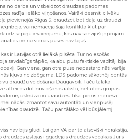
ana no darba un visbeidzot draudzes padomes
es radīja lielāko viļņošanos. Vairāki desmiti cilvēku
a pievienojās Rīgas 5. draudzei, bet daļa uz draudzi
negribēja, vai nemācēja šajā konfliktā kļūt par
daudz sāpīgu ievainojumu, kas nav sadzijuši joprojām.
ināties ne no vienas puses nav bijuši.
kas ir Latvijas otrā lielākā pilsēta. Tur no esošās
 bija savdabīgs tāpēc, ka abu pušu faktiskie vadītāji bija
ocekļi. Gan viena, gan otra puse nepastarpināti varēja
šanās kļuva neizbēgama, LDS padome sākotnēji centās
divu draudžu veidošanai Daugavpilī. Taču tālākā
 atteicās dot brīvlaišanas rakstu, bet otras grupas
DS padomē, izslēdza no draudzes. Tikai pirms mēneša
ei nācās izmantot savu autoritāti un vienpusēji
ienības draudzē. Taču par tālāko vēl būs jālemj
 viss nav bijis gludi. Lai gan VA par to atsevišķi nerakstīja,
draudzes izstājās ilggadējais draudzes vecākais Juris