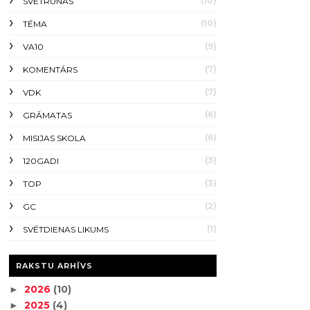
(10)
SVĒTRUNAS
(10)
TĒMA
(9)
VA10
(7)
KOMENTĀRS
(7)
VDK
(6)
GRĀMATAS
(6)
MISIJAS SKOLA
(3)
120GADI
(3)
TOP
(2)
GC
(1)
SVĒTDIENAS LIKUMS
RAKSTU ARHĪVS
2026
(10)
►
2025
(4)
►