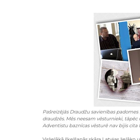
Pašreizējās Draudžu savienības padomes la
draudzēs. Mēs neesam vēsturnieki, tāpēc ne
Adventistu baznīcas vēsturē nav bijis cita
Vislielākā šķelšanās skāra Latvijas lielāk