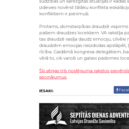
sūdzības un sarežģītās situācijas ir kādās s
izdevies novērst tālāku konflikta eskalāciju
konfliktiem ir pierimuši.
Protams, domstarpības draudzē vispirms ris
pašiem draudzes locekļiem. VA rakstīja p
tas draudzē raisīja daudz emociju, cilvēki 
draudzēm emocijas neizdodas apslāpēt, ļo
rīcība. Gaidāmā kongresa delegātiem, b
vērā to, cik varoši un gatavi padomes loce
Šīs sērijas trīs noslēguma rakstos pievē
secinājumus.
Face
IESAKI: