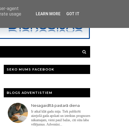
user-agent
erate usage
LEARN MORE
GOT IT
SEKO MUMS FACEBOOK
BLOGS ADVENTISTIEM
Nesagaidītā pastarā diena
Ir atkal klāt gadu mija. Tiek publicēti
aizejošā gada apskati un izteiktas prognozes
nākamajam, vieni pauž bažas, citi sūta laba
vēlējumus. Adventist...