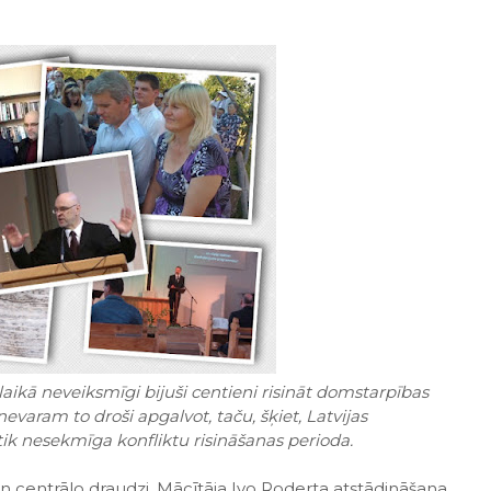
ikā neveiksmīgi bijuši centieni risināt domstarpības
varam to droši apgalvot, taču, šķiet, Latvijas
 tik nesekmīga konfliktu risināšanas perioda.
o un centrālo draudzi. Mācītāja Ivo Roderta atstādināšana