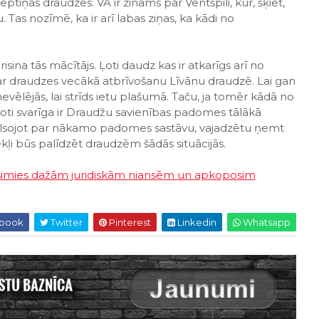
eptiņās draudzēs. VA ir zināms par Ventspili, kur, šķiet,
. Tas nozīmē, ka ir arī labas ziņas, ka kādi no
ina tās mācītājs. Ļoti daudz kas ir atkarīgs arī no
ar draudzes vecākā atbrīvošanu Līvānu draudzē. Lai gan
nevēlējās, lai strīds ietu plašumā. Taču, ja tomēr kādā no
ti svarīga ir Draudžu savienības padomes tālākā
alsojot par nākamo padomes sastāvu, vajadzētu ņemt
kļi būs palīdzēt draudzēm šādās situācijās.
rsīsimies dažām juridiskām niansēm un apkoposim
book
Twitter
Pinterest
Linkedin
Whatsapp