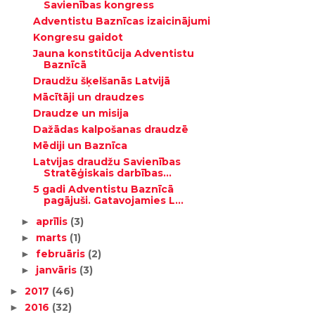
Savienības kongress
Adventistu Baznīcas izaicinājumi
Kongresu gaidot
Jauna konstitūcija Adventistu
Baznīcā
Draudžu šķelšanās Latvijā
Mācītāji un draudzes
Draudze un misija
Dažādas kalpošanas draudzē
Mēdiji un Baznīca
Latvijas draudžu Savienības
Stratēģiskais darbības...
5 gadi Adventistu Baznīcā
pagājuši. Gatavojamies L...
aprīlis
(3)
►
marts
(1)
►
februāris
(2)
►
janvāris
(3)
►
2017
(46)
►
2016
(32)
►