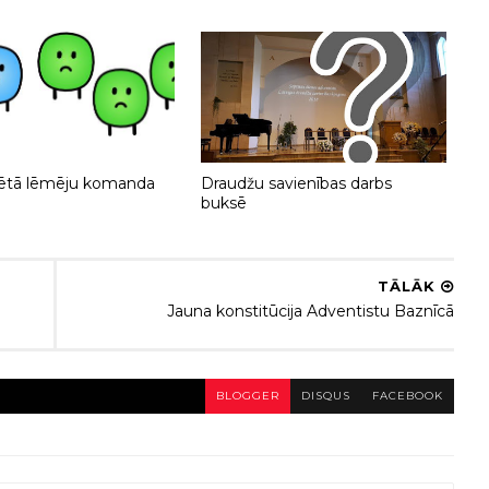
ētā lēmēju komanda
Draudžu savienības darbs
buksē
TĀLĀK
Jauna konstitūcija Adventistu Baznīcā
BLOGGER
DISQUS
FACEBOOK