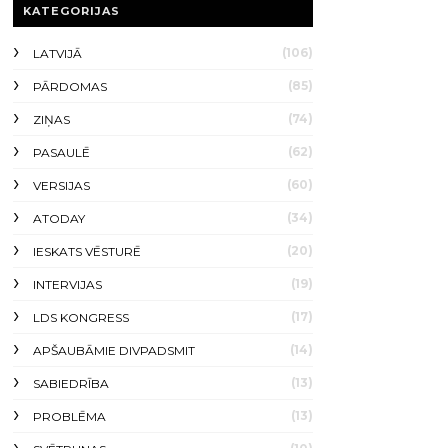
KATEGORIJAS
(106)
LATVIJĀ
(85)
PĀRDOMAS
(74)
ZIŅAS
(62)
PASAULĒ
(60)
VERSIJAS
(34)
ATODAY
(20)
IESKATS VĒSTURĒ
(19)
INTERVIJAS
(17)
LDS KONGRESS
(14)
APŠAUBĀMIE DIVPADSMIT
(13)
SABIEDRĪBA
(13)
PROBLĒMA