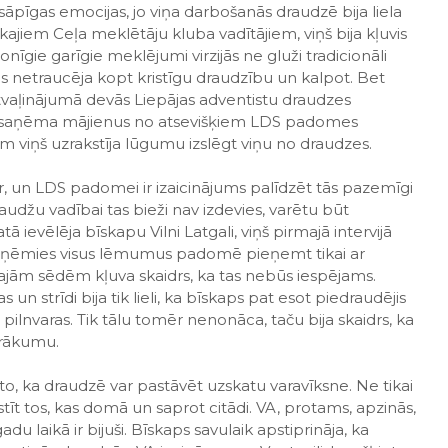
āpīgas emocijas, jo viņa darbošanās draudzē bija liela
ajiem Ceļa meklētāju kluba vadītājiem, viņš bija kļuvis
sonīgie garīgie meklējumi virzijās ne gluži tradicionāli
kas netraucēja kopt kristīgu draudzību un kalpot. Bet
aļinājumā devās Liepājas adventistu draudzes
ks saņēma mājienus no atsevišķiem LDS padomes
viņš uzrakstīja lūgumu izslēgt viņu no draudzes.
, un LDS padomei ir izaicinājums palīdzēt tās pazemīgi
 draudžu vadībai tas bieži nav izdevies, varētu būt
ievēlēja bīskapu Vilni Latgali, viņš pirmajā intervijā
 apņēmies visus lēmumus padomē pieņemt tikai ar
ajām sēdēm kļuva skaidrs, ka tas nebūs iespējams.
 strīdi bija tik lieli, ka bīskaps pat esot piedraudējis
pilnvaras. Tik tālu tomēr nenonāca, taču bija skaidrs, ka
irākumu.
o, ka draudzē var pastāvēt uzskatu varavīksne. Ne tikai
īt tos, kas domā un saprot citādi. VA, protams, apzinās,
du laikā ir bijuši. Bīskaps savulaik apstiprināja, ka