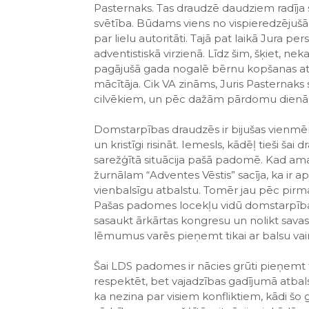
Pasternaks. Tas draudzē daudziem radīja s
svētība. Būdams viens no vispieredzējušāk
par lielu autoritāti. Tajā pat laikā Jura per
adventistiskā virzienā. Līdz šim, šķiet, ne
pagājušā gada nogalē bērnu kopšanas atv
mācītāja. Cik VA zināms, Juris Pasterna
cilvēkiem, un pēc dažām pārdomu dienām 
Domstarpības draudzēs ir bijušas vienmēr
un kristīgi risināt. Iemesls, kādēļ tieši šai
sarežģītā situācija pašā padomē. Kad amatā 
žurnālam “Adventes Vēstis” sacīja, ka ir
vienbalsīgu atbalstu. Tomēr jau pēc pirm
Pašas padomes locekļu vidū domstarpības un
sasaukt ārkārtas kongresu un nolikt savas 
lēmumus varēs pieņemt tikai ar balsu va
Šai LDS padomes ir nācies grūti pieņemt t
respektēt, bet vajadzības gadījumā atbalst
ka nezina par visiem konfliktiem, kādi šo ga