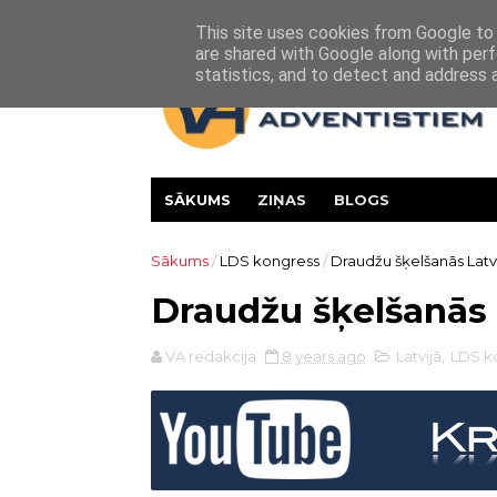
Par mums
Vesture
Kontakti
This site uses cookies from Google to d
are shared with Google along with perf
statistics, and to detect and address 
SĀKUMS
ZIŅAS
BLOGS
Sākums
/
LDS kongress
/
Draudžu šķelšanās Latv
Draudžu šķelšanās 
VA redakcija
8 years ago
Latvijā
,
LDS k