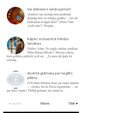
Vai debesis ir iekārojamas?
„Kādreiz viņi nicināja tiem piedāvāto
ārkārtīgi lielo un mūžīgo godību — bet cik
iekārojama tā tagad šķiet!” (Elena Vaita
„Lielā cīņa”) Nespējo...
Kāpēc es baznīcā mēdzu
lamāties
Niklāvs Adats: No angļu valodas iztulkoju
Miha Mareja (Micah J. Murray) rakstu,
kuru gribētos publicēt, ja tā var... „Tu neesi tik īpašs kā
iedomāj...
Atvērtā grāmata par neglīto
pīlēnu
(Vēl dažas būtiskas lietas par manu mammu
— cilvēku, bet ne Dieva nepieņemto — un
par dzīvi vispār.) Pēdējā grāmata, kas manai m...
◄ Iepriekš
Sākums
Tālāk ►