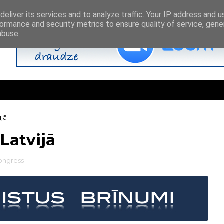
eliver its services and to analyze traffic. Your IP address and 
ormance and security metrics to ensure quality of service, gen
abuse.
ijā
Latvijā
ongress