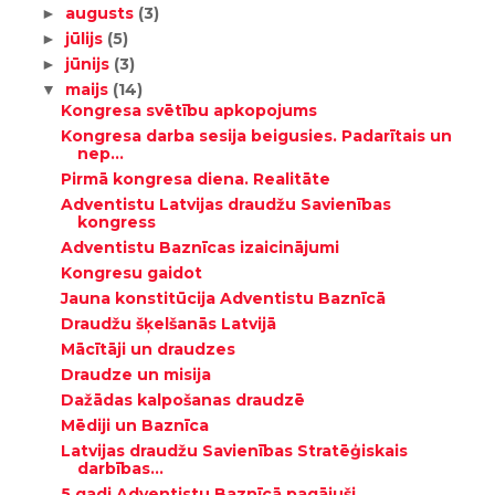
augusts
(3)
►
jūlijs
(5)
►
jūnijs
(3)
►
maijs
(14)
▼
Kongresa svētību apkopojums
Kongresa darba sesija beigusies. Padarītais un
nep...
Pirmā kongresa diena. Realitāte
Adventistu Latvijas draudžu Savienības
kongress
Adventistu Baznīcas izaicinājumi
Kongresu gaidot
Jauna konstitūcija Adventistu Baznīcā
Draudžu šķelšanās Latvijā
Mācītāji un draudzes
Draudze un misija
Dažādas kalpošanas draudzē
Mēdiji un Baznīca
Latvijas draudžu Savienības Stratēģiskais
darbības...
5 gadi Adventistu Baznīcā pagājuši.