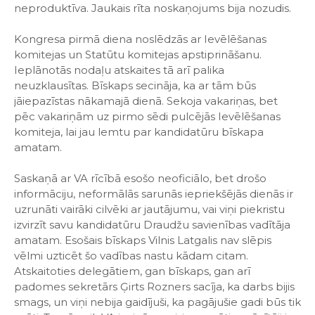
neproduktīva. Jaukais rīta noskaņojums bija nozudis.
Kongresa pirmā diena noslēdzās ar Ievēlēšanas
komitejas un Statūtu komitejas apstiprināšanu.
Ieplānotās nodaļu atskaites tā arī palika
neuzklausītas. Bīskaps secināja, ka ar tām būs
jāiepazīstas nākamajā dienā. Sekoja vakariņas, bet
pēc vakariņām uz pirmo sēdi pulcējās Ievēlēšanas
komiteja, lai jau lemtu par kandidatūru bīskapa
amatam.
Saskaņā ar VA rīcībā esošo neoficiālo, bet drošo
informāciju, neformālās sarunās iepriekšējās dienās ir
uzrunāti vairāki cilvēki ar jautājumu, vai viņi piekristu
izvirzīt savu kandidatūru Draudžu savienības vadītāja
amatam. Esošais bīskaps Vilnis Latgalis nav slēpis
vēlmi uzticēt šo vadības nastu kādam citam.
Atskaitoties delegātiem, gan bīskaps, gan arī
padomes sekretārs Ģirts Rozners sacīja, ka darbs bijis
smags, un viņi nebija gaidījuši, ka pagājušie gadi būs tik