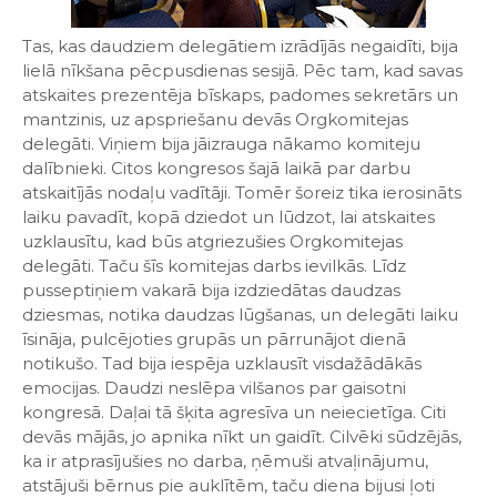
Tas, kas daudziem delegātiem izrādījās negaidīti, bija
lielā nīkšana pēcpusdienas sesijā. Pēc tam, kad savas
atskaites prezentēja bīskaps, padomes sekretārs un
mantzinis, uz apspriešanu devās Orgkomitejas
delegāti. Viņiem bija jāizrauga nākamo komiteju
dalībnieki. Citos kongresos šajā laikā par darbu
atskaitījās nodaļu vadītāji. Tomēr šoreiz tika ierosināts
laiku pavadīt, kopā dziedot un lūdzot, lai atskaites
uzklausītu, kad būs atgriezušies Orgkomitejas
delegāti. Taču šīs komitejas darbs ievilkās. Līdz
pusseptiņiem vakarā bija izdziedātas daudzas
dziesmas, notika daudzas lūgšanas, un delegāti laiku
īsināja, pulcējoties grupās un pārrunājot dienā
notikušo. Tad bija iespēja uzklausīt visdažādākās
emocijas. Daudzi neslēpa vilšanos par gaisotni
kongresā. Daļai tā šķita agresīva un neiecietīga. Citi
devās mājās, jo apnika nīkt un gaidīt. Cilvēki sūdzējās,
ka ir atprasījušies no darba, ņēmuši atvaļinājumu,
atstājuši bērnus pie auklītēm, taču diena bijusi ļoti