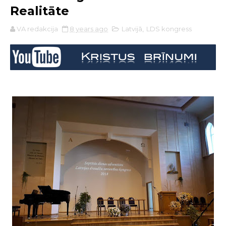
Realitāte
VA redakcija
8 years ago
Latvijā
,
LDS kongress