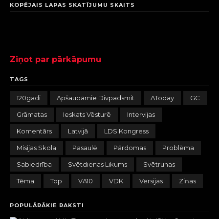
KOPĒJAIS LAPAS SKATĪJUMU SKAITS
Ziņot par pārkāpumu
TAGS
120gadi
Apšaubāmie Divpadsmit
AToday
GC
Grāmatas
Ieskats Vēsturē
Intervijas
Komentārs
Latvijā
LDS Kongress
Misijas Skola
Pasaulē
Pārdomas
Problēma
Sabiedrība
Svētdienas Likums
Svētrunas
Tēma
Top
VA10
VDK
Versijas
Ziņas
POPULĀRĀKIE RAKSTI