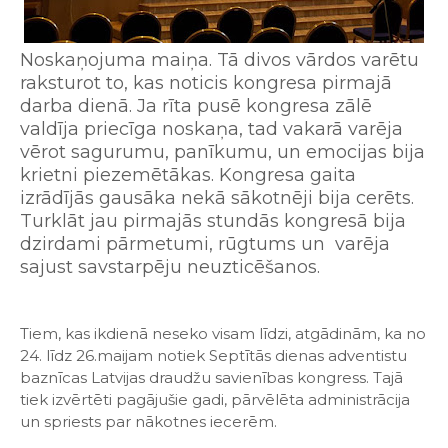
Noskaņojuma maiņa. Tā divos vārdos varētu
raksturot to, kas noticis kongresa pirmajā
darba dienā. Ja rīta pusē kongresa zālē
valdīja priecīga noskaņa, tad vakarā varēja
vērot sagurumu, panīkumu, un emocijas bija
krietni piezemētākas. Kongresa gaita
izrādījās gausāka nekā sākotnēji bija cerēts.
Turklāt jau pirmajās stundās kongresā bija
dzirdami pārmetumi, rūgtums un varēja
sajust savstarpēju neuzticēšanos.
Tiem, kas ikdienā neseko visam līdzi, atgādinām, ka no
24. līdz 26.maijam notiek Septītās dienas adventistu
baznīcas Latvijas draudžu savienības kongress. Tajā
tiek izvērtēti pagājušie gadi, pārvēlēta administrācija
un spriests par nākotnes iecerēm.