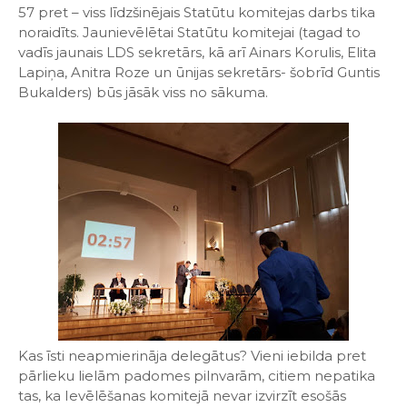
57 pret – viss līdzšinējais Statūtu komitejas darbs tika
noraidīts. Jaunievēlētai Statūtu komitejai (tagad to
vadīs jaunais LDS sekretārs, kā arī Ainars Korulis, Elita
Lapiņa, Anitra Roze un ūnijas sekretārs- šobrīd Guntis
Bukalders) būs jāsāk viss no sākuma.
Kas īsti neapmierināja delegātus? Vieni iebilda pret
pārlieku lielām padomes pilnvarām, citiem nepatika
tas, ka Ievēlēšanas komitejā nevar izvirzīt esošās