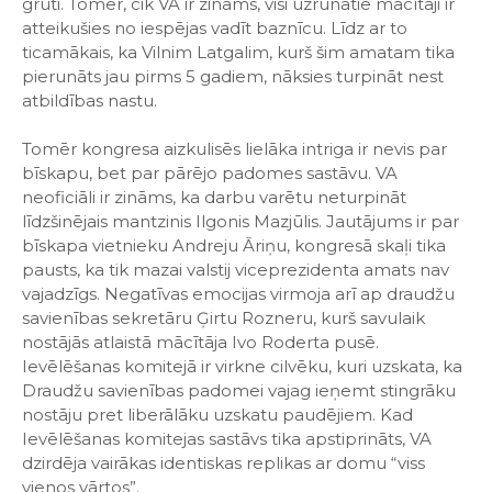
grūti. Tomēr, cik VA ir zināms, visi uzrunātie mācītāji ir
atteikušies no iespējas vadīt baznīcu. Līdz ar to
ticamākais, ka Vilnim Latgalim, kurš šim amatam tika
pierunāts jau pirms 5 gadiem, nāksies turpināt nest
atbildības nastu.
Tomēr kongresa aizkulisēs lielāka intriga ir nevis par
bīskapu, bet par pārējo padomes sastāvu. VA
neoficiāli ir zināms, ka darbu varētu neturpināt
līdzšinējais mantzinis Ilgonis Mazjūlis. Jautājums ir par
bīskapa vietnieku Andreju Āriņu, kongresā skaļi tika
pausts, ka tik mazai valstij viceprezidenta amats nav
vajadzīgs. Negatīvas emocijas virmoja arī ap draudžu
savienības sekretāru Ģirtu Rozneru, kurš savulaik
nostājās atlaistā mācītāja Ivo Roderta pusē.
Ievēlēšanas komitejā ir virkne cilvēku, kuri uzskata, ka
Draudžu savienības padomei vajag ieņemt stingrāku
nostāju pret liberālāku uzskatu paudējiem. Kad
Ievēlēšanas komitejas sastāvs tika apstiprināts, VA
dzirdēja vairākas identiskas replikas ar domu “viss
vienos vārtos”.