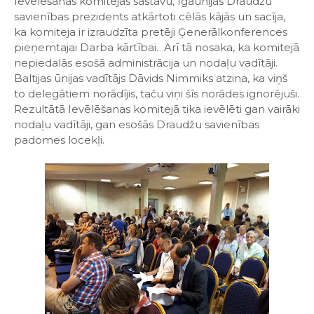
Ievēlēšanas komitejas sastāvu, Igaunijas Draudžu
savienības prezidents atkārtoti cēlās kājās un sacīja,
ka komiteja ir izraudzīta pretēji Ģenerālkonferences
pieņemtajai Darba kārtībai. Arī tā nosaka, ka komitejā
nepiedalās esošā administrācija un nodaļu vadītāji.
Baltijas ūnijas vadītājs Dāvids Nimmiks atzina, ka viņš
to delegātiem norādījis, taču viņi šīs norādes ignorējuši.
Rezultātā Ievēlēšanas komitejā tika ievēlēti gan vairāki
nodaļu vadītāji, gan esošās Draudžu savienības
padomes locekļi.