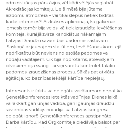
administrācijas pārstāvjus, vēl kādi vēlējās saglabāt
Akreditācijas komiteju. Lielā mērā bija jūtama
aizdomu atmosfēra – vai tikai slepus netiek bīdītas
kādas intereses?! Aizkulises apliecināja, ka galvenais
iemesls tomēr bija veids, kā tiek izraudzīta Ievēlēšanas
komiteja, kurai jāizvirza kandidātus nākamajam
Latvijas Draudžu savienības padomes sastāvam.
Saskaņā ar jaunajiem statūtiem, Ievēlēšanas komitejā
nedrīkstētu būt neviens no esošās padomes vai
nodaļu vadītājiem. Cik bija noprotams, atsevišķiem
cilvēkiem bija svarīgi, lai viņi varētu kontrolēt tālāko
padomes izraudzīšanas procesu. Sākās pat atklāta
aģitācija, ko baznīcas iekšējā kārtība nepieļauj.
Interesants ir fakts, ka delegātu vairākumam nepatika
Ģenerālkonferences ieteiktās vadlīnijas. Dienas laikā
vairākkārt gan ūnijas vadība, gan Igaunijas draudžu
savienības vadītājs norādīja, ka Latvijas kongresa
delegāti ignorē Ģenerālkonferences apstiprināto
Darba kārtību. Kad Orgkomiteja piedāvāja balsot par