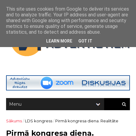
This site uses cookies from Google to deliver its services
and to analyze traffic. Your IP address and user-agent are
shared with Google along with performance and security
metrics to ensure quality of service, generate usage
statistics, and to detect and address abuse.
LEARN MORE
GOT IT
Sākums
/
LDS kongress
/
Pirmā kongresa diena. Realitāte
Pirmā kongresa diena.