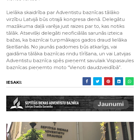
Lielāka skaidrība par Adventistu baznīcas tālāko
virzību Latvijā būs otrajā kongresa dienā. Delegātu
mazākuma daļā varēja just raizes par to, kas notiks
tālāk. Atsevišķi delegāti neoficiālās sarunās izteica
bažas, ka baznīcai turpmākajos gados draud lielāka
šķelšanās. No jaunās padomes būs atkarīgs, vai
gaidāma tālāka baznīcas rindu tīrīšana, un vai Latvijas
Adventistu baznīca spēs pieņemt savulaik Vispasaules
baznīcas pieņemto moto “Vienoti daudzveidībā”.
IESAKI: