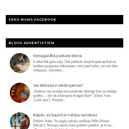
SEKO MUMS FACEBOOK
BLOGS ADVENTISTIEM
Nesagaidītā pastarā diena
Ir atkal klāt gadu mija. Tiek publicēti aizejošā gada apskati un
izteiktas prognozes nākamajam, vieni pauž bažas, citi sūta laba
vēlējumus. Adventist...
Vai debesis ir iekārojamas?
„Kādreiz viņi nicināja tiem piedāvāto ārkārtīgi lielo un mūžīgo
godību — bet cik iekārojama tā tagad šķiet!” (Elena Vaita
„Lielā cīņa”) Nespējo...
Kāpēc es baznīcā mēdzu lamāties
Niklāvs Adats: No angļu valodas iztulkoju Miha Mareja
(Micah J. Murray) rakstu, kuru gribētos publicēt, ja tā var...