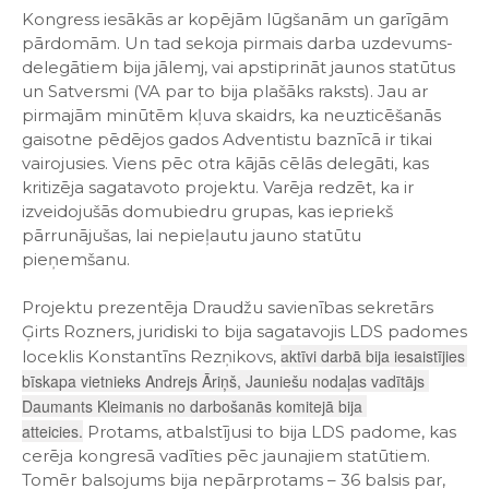
Kongress iesākās ar kopējām lūgšanām un garīgām
pārdomām. Un tad sekoja pirmais darba uzdevums-
delegātiem bija jālemj, vai apstiprināt jaunos statūtus
un Satversmi (VA par to bija plašāks raksts). Jau ar
pirmajām minūtēm kļuva skaidrs, ka neuzticēšanās
gaisotne pēdējos gados Adventistu baznīcā ir tikai
vairojusies. Viens pēc otra kājās cēlās delegāti, kas
kritizēja sagatavoto projektu. Varēja redzēt, ka ir
izveidojušās domubiedru grupas, kas iepriekš
pārrunājušas, lai nepieļautu jauno statūtu
pieņemšanu.
Projektu prezentēja Draudžu savienības sekretārs
Ģirts Rozners, juridiski to bija sagatavojis LDS padomes
aktīvi darbā bija iesaistījies 
loceklis Konstantīns Rezņikovs,
bīskapa vietnieks Andrejs Āriņš, Jauniešu nodaļas vadītājs 
Daumants Kleimanis no darbošanās komitejā bija 
atteicies.
Protams, atbalstījusi to bija LDS padome, kas
cerēja kongresā vadīties pēc jaunajiem statūtiem.
Tomēr balsojums bija nepārprotams – 36 balsis par,