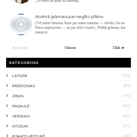
„Tu neesi tik īpašs kā iedomāj...
Atvērtā grāmata par neglīto pīlēnu
(Vēl dažas būtiskas lietas par manu mammu — cilvēku, bet ne
Dieva nepieņemto — un par dzīvi vispār.) Pēdējā grāmata, kas
manai m...
◄ Iepriekš
Sākums
Tālāk ►
KATEGORIJAS
(106)
LATVIJĀ
(85)
PĀRDOMAS
(74)
ZIŅAS
(62)
PASAULĒ
(60)
VERSIJAS
(34)
ATODAY
(20)
IESKATS VĒSTURĒ