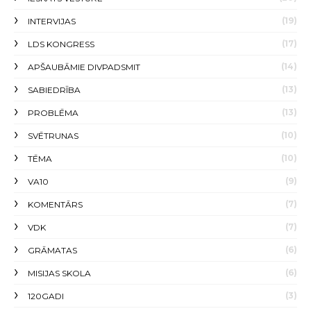
(19)
INTERVIJAS
(17)
LDS KONGRESS
(14)
APŠAUBĀMIE DIVPADSMIT
(13)
SABIEDRĪBA
(13)
PROBLĒMA
(10)
SVĒTRUNAS
(10)
TĒMA
(9)
VA10
(7)
KOMENTĀRS
(7)
VDK
(6)
GRĀMATAS
(6)
MISIJAS SKOLA
(3)
120GADI