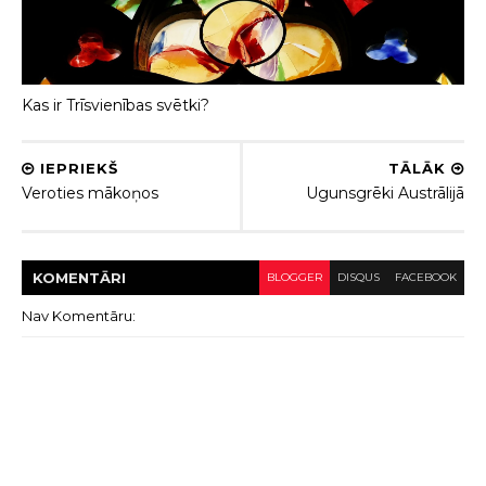
Kas ir Trīsvienības svētki?
IEPRIEKŠ
TĀLĀK
Veroties mākoņos
Ugunsgrēki Austrālijā
KOMENTĀRI
BLOGGER
DISQUS
FACEBOOK
Nav Komentāru: