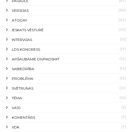
(62)
PASAULĒ
(60)
VERSIJAS
(34)
ATODAY
(20)
IESKATS VĒSTURĒ
(19)
INTERVIJAS
(17)
LDS KONGRESS
(14)
APŠAUBĀMIE DIVPADSMIT
(13)
SABIEDRĪBA
(13)
PROBLĒMA
(10)
SVĒTRUNAS
(10)
TĒMA
(9)
VA10
(7)
KOMENTĀRS
(7)
VDK