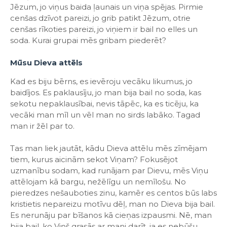
Jēzum, jo viņus baida ļaunais un viņa spējas. Pirmie
cenšas dzīvot pareizi, jo grib patikt Jēzum, otrie
cenšas rīkoties pareizi, jo viņiem ir bail no elles un
soda. Kurai grupai mēs gribam piederēt?
Mūsu Dieva attēls
Kad es biju bērns, es ievēroju vecāku likumus, jo
baidījos. Es paklausīju, jo man bija bail no soda, kas
sekotu nepaklausībai, nevis tāpēc, ka es ticēju, ka
vecāki man mīl un vēl man no sirds labāko. Tagad
man ir žēl par to.
Tas man liek jautāt, kādu Dieva attēlu mēs zīmējam
tiem, kurus aicinām sekot Viņam? Fokusējot
uzmanību sodam, kad runājam par Dievu, mēs Viņu
attēlojam kā bargu, nežēlīgu un nemīlošu. No
pieredzes nešauboties zinu, kamēr es centos būs labs
kristietis nepareizu motīvu dēļ, man no Dieva bija bail.
Es nerunāju par bīšanos kā cieņas izpausmi. Nē, man
bija bail, ko Viņš grasās ar mani darīt, ja es nebūšu