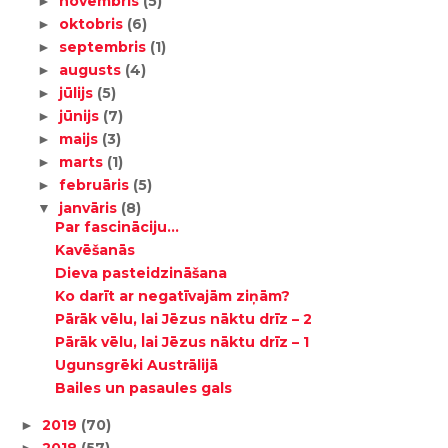
novembris
(5)
►
oktobris
(6)
►
septembris
(1)
►
augusts
(4)
►
jūlijs
(5)
►
jūnijs
(7)
►
maijs
(3)
►
marts
(1)
►
februāris
(5)
►
janvāris
(8)
▼
Par fascināciju...
Kavēšanās
Dieva pasteidzināšana
Ko darīt ar negatīvajām ziņām?
Pārāk vēlu, lai Jēzus nāktu drīz – 2
Pārāk vēlu, lai Jēzus nāktu drīz – 1
Ugunsgrēki Austrālijā
Bailes un pasaules gals
2019
(70)
►