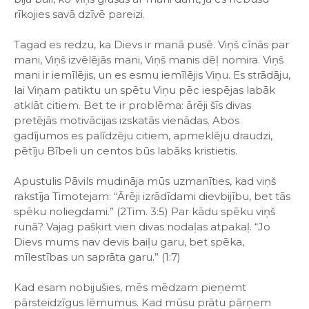
rīkojies savā dzīvē pareizi.
Tagad es redzu, ka Dievs ir manā pusē. Viņš cīnās par
mani, Viņš izvēlējās mani, Viņš manis dēļ nomira. Viņš
mani ir iemīlējis, un es esmu iemīlējis Viņu. Es strādāju,
lai Viņam patiktu un spētu Viņu pēc iespējas labāk
atklāt citiem. Bet te ir problēma: ārēji šīs divas
pretējās motivācijas izskatās vienādas. Abos
gadījumos es palīdzēju citiem, apmeklēju draudzi,
pētīju Bībeli un centos būs labāks kristietis.
Apustulis Pāvils mudināja mūs uzmanīties, kad viņš
rakstīja Timotejam: “Ārēji izrādīdami dievbijību, bet tās
spēku noliegdami.” (2Tim. 3:5) Par kādu spēku viņš
runā? Vajag pašķirt vien divas nodaļas atpakaļ. “Jo
Dievs mums nav devis baiļu garu, bet spēka,
mīlestības un saprāta garu.” (1:7)
Kad esam nobijušies, mēs mēdzam pieņemt
pārsteidzīgus lēmumus. Kad mūsu prātu pārņem