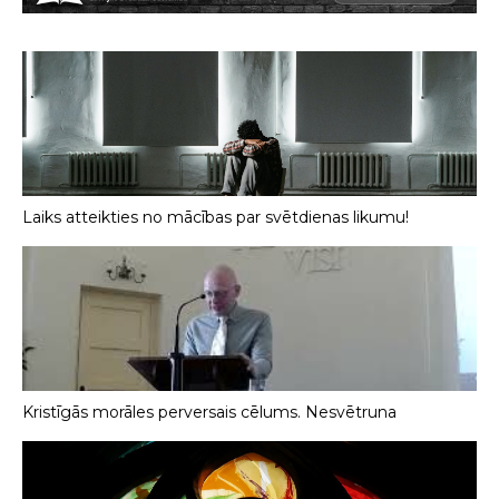
Laiks atteikties no mācības par svētdienas likumu!
Kristīgās morāles perversais cēlums. Nesvētruna