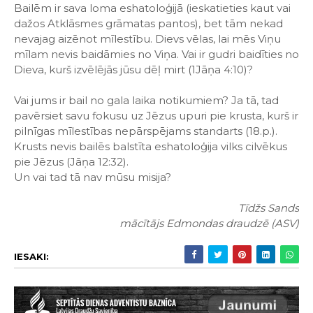
Bailēm ir sava loma eshatoloģijā (ieskatieties kaut vai
dažos Atklāsmes grāmatas pantos), bet tām nekad
nevajag aizēnot mīlestību. Dievs vēlas, lai mēs Viņu
mīlam nevis baidāmies no Viņa. Vai ir gudri baidīties no
Dieva, kurš izvēlējās jūsu dēļ mirt (1Jāņa 4:10)?
Vai jums ir bail no gala laika notikumiem? Ja tā, tad
pavērsiet savu fokusu uz Jēzus upuri pie krusta, kurš ir
pilnīgas mīlestības nepārspējams standarts (18.p.).
Krusts nevis bailēs balstīta eshatoloģija vilks cilvēkus
pie Jēzus (Jāņa 12:32).
Un vai tad tā nav mūsu misija?
Tīdžs Sands
mācītājs Edmondas draudzē (ASV)
IESAKI: