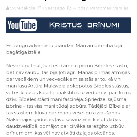
VA redakcija
7 years ago
AToday
,
Pārdomas
,
Versijas
Es izaugu adventistu draudzē. Man arī bērnībā bija
bagātīga iztēle.
Nevaru pateikt, kad es dzirdēju pirmo Bībeles stāstu,
bet nav šaubu, tas bija ļoti agri. Manas pirmās atmiņas
par vecākiem un vecvecākiem saistās ar to, kā viņi
man lasa Artūra Maksvela apkopotos Bībeles stāstus,
vēl es klausos kasetē ierakstītos uzvedumus par Jēzus
dzīvi. Bībeles stāsti mani fascinēja. Spriedze, sajūsma,
izbrīna – tas viss mani tūdaļ apbūra. Tādējādi Bībele ar
tās stāstiem kļuva par manu veselīgu aizraušanos.
Nākamajos gados es ļāvu savai iztēlei klejot dabas
daudzveidībā, domājot par cilvēka sarežģīto uzbūvi,
brīnumiem, kas vēl nav atklāti dziļajos okeānos,