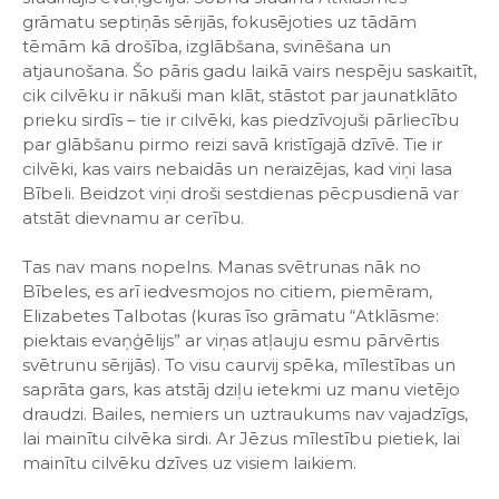
grāmatu septiņās sērijās, fokusējoties uz tādām
tēmām kā drošība, izglābšana, svinēšana un
atjaunošana. Šo pāris gadu laikā vairs nespēju saskaitīt,
cik cilvēku ir nākuši man klāt, stāstot par jaunatklāto
prieku sirdīs – tie ir cilvēki, kas piedzīvojuši pārliecību
par glābšanu pirmo reizi savā kristīgajā dzīvē. Tie ir
cilvēki, kas vairs nebaidās un neraizējas, kad viņi lasa
Bībeli. Beidzot viņi droši sestdienas pēcpusdienā var
atstāt dievnamu ar cerību.
Tas nav mans nopelns. Manas svētrunas nāk no
Bībeles, es arī iedvesmojos no citiem, piemēram,
Elizabetes Talbotas (kuras īso grāmatu “Atklāsme:
piektais evaņģēlijs” ar viņas atļauju esmu pārvērtis
svētrunu sērijās). To visu caurvij spēka, mīlestības un
saprāta gars, kas atstāj dziļu ietekmi uz manu vietējo
draudzi. Bailes, nemiers un uztraukums nav vajadzīgs,
lai mainītu cilvēka sirdi. Ar Jēzus mīlestību pietiek, lai
mainītu cilvēku dzīves uz visiem laikiem.