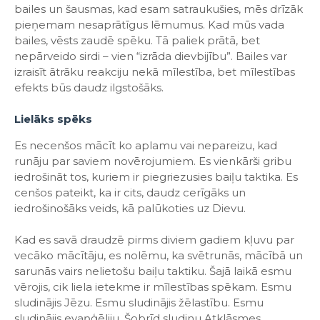
bailes un šausmas, kad esam satraukušies, mēs drīzāk
pieņemam nesaprātīgus lēmumus. Kad mūs vada
bailes, vēsts zaudē spēku. Tā paliek prātā, bet
nepārveido sirdi – vien “izrāda dievbijību”. Bailes var
izraisīt ātrāku reakciju nekā mīlestība, bet mīlestības
efekts būs daudz ilgstošāks.
Lielāks spēks
Es necenšos mācīt ko aplamu vai nepareizu, kad
runāju par saviem novērojumiem. Es vienkārši gribu
iedrošināt tos, kuriem ir piegriezusies baiļu taktika. Es
cenšos pateikt, ka ir cits, daudz cerīgāks un
iedrošinošāks veids, kā palūkoties uz Dievu.
Kad es savā draudzē pirms diviem gadiem kļuvu par
vecāko mācītāju, es nolēmu, ka svētrunās, mācībā un
sarunās vairs nelietošu baiļu taktiku. Šajā laikā esmu
vērojis, cik liela ietekme ir mīlestības spēkam. Esmu
sludinājis Jēzu. Esmu sludinājis žēlastību. Esmu
sludinājis evaņģēliju. Šobrīd sludinu Atklāsmes