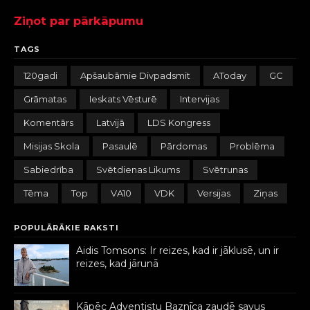
Ziņot par pārkāpumu
TAGS
120gadi
Apšaubāmie Divpadsmit
AToday
GC
Grāmatas
Ieskats Vēsturē
Intervijas
Komentārs
Latvijā
LDS Kongress
Misijas Skola
Pasaulē
Pārdomas
Problēma
Sabiedrība
Svētdienas Likums
Svētrunas
Tēma
Top
VA10
VDK
Versijas
Ziņas
POPULĀRĀKIE RAKSTI
Aidis Tomsons: Ir reizes, kad ir jāklusē, un ir
reizes, kad jārunā
Kāpēc Adventistu Baznīca zaudē savus