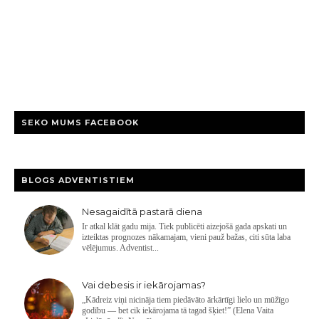
SEKO MUMS FACEBOOK
BLOGS ADVENTISTIEM
Nesagaidītā pastarā diena
Ir atkal klāt gadu mija. Tiek publicēti aizejošā gada apskati un
izteiktas prognozes nākamajam, vieni pauž bažas, citi sūta laba
vēlējumus. Adventist...
Vai debesis ir iekārojamas?
„Kādreiz viņi nicināja tiem piedāvāto ārkārtīgi lielo un mūžīgo
godību — bet cik iekārojama tā tagad šķiet!” (Elena Vaita