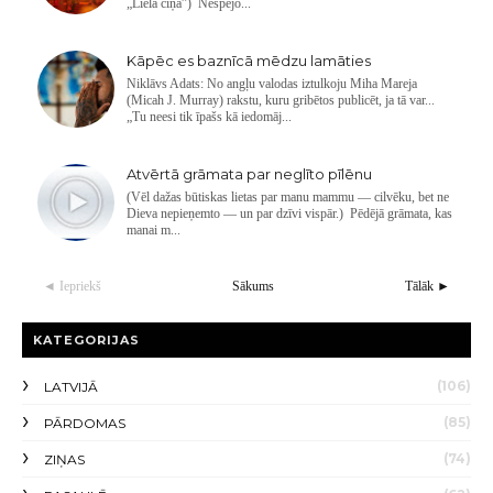
„Lielā cīņa”) Nespējo...
Kāpēc es baznīcā mēdzu lamāties
Niklāvs Adats: No angļu valodas iztulkoju Miha Mareja
(Micah J. Murray) rakstu, kuru gribētos publicēt, ja tā var...
„Tu neesi tik īpašs kā iedomāj...
Atvērtā grāmata par neglīto pīlēnu
(Vēl dažas būtiskas lietas par manu mammu — cilvēku, bet ne
Dieva nepieņemto — un par dzīvi vispār.) Pēdējā grāmata, kas
manai m...
◄ Iepriekš
Sākums
Tālāk ►
KATEGORIJAS
(106)
LATVIJĀ
(85)
PĀRDOMAS
(74)
ZIŅAS