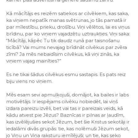
Kā mācītājs es reizēm satiekos ar cilvēkiem, kas saka,
ka viņiem nepatīk manas svētrunas, jo tās pamatā ir
par mīlestību, prieku, drošību. Viņi vēlētos, lai es viņus
brīdinu, par ko viņiem vajadzētu uztraukties. Viņi saka:
“Mācītāji, kāpēc Tu tik daudz runā par taisnošanu
ticībā? Vai mums nevajag brīdināt cilvēkus par zvēra
zīmi? Ja mēs nebaidīsim cilvēkus, kā viņi zinās, ka
viņiem vajag mainīties?”
Es ne tikai šādus cilvēkus esmu sastapis. Es pats reiz
biju viens no viņiem.
Mēs esam sevi apmuļķojuši, domājot, ka bailes ir labs
motivētājs. Ir iespējams cilvēku nobiedēt, lai viņš
izdara pareizu izvēli, bet vai tas ir pareizais veids, kā
kādu atvest pie Jēzus? Baznīcas ir pilnas ar ļaudīm,
kas izvēlējušies sekot Jēzum, bet šie Kristus sekotāji ir
iedalāmi divās grupās: tie, kas nolēmuši Jēzum sekot,
jo Viņu un Viņa raksturu iemīlējuši; un tie, kas seko