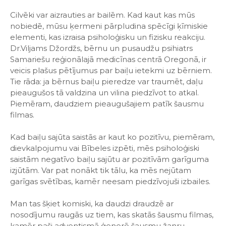
Cilvēki var aizrauties ar bailēm. Kad kaut kas mūs
nobiedē, mūsu ķermeni pārpludina spēcīgi ķīmiskie
elementi, kas izraisa psiholoģisku un fizisku reakciju.
Dr.Viljams Džordžs, bērnu un pusaudžu psihiatrs
Samariešu reģionālajā medicīnas centrā Oregonā, ir
veicis plašus pētījumus par baiļu ietekmi uz bērniem.
Tie rāda: ja bērnus baiļu pieredze var traumēt, daļu
pieaugušos tā valdzina un vilina piedzīvot to atkal.
Piemēram, daudziem pieaugušajiem patīk šausmu
filmas.
Kad baiļu sajūta saistās ar kaut ko pozitīvu, piemēram,
dievkalpojumu vai Bībeles izpēti, mēs psiholoģiski
saistām negatīvo baiļu sajūtu ar pozitīvām garīguma
izjūtām. Var pat nonākt tik tālu, ka mēs nejūtam
garīgas svētības, kamēr neesam piedzīvojuši izbailes.
Man tas šķiet komiski, ka daudzi draudzē ar
nosodījumu raugās uz tiem, kas skatās šausmu filmas,
kamēr paši adventismā ģenerē šausmu žanru.