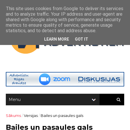
This site uses cookies from Google to deliver its services
and to analyze traffic. Your IP address and user-agent are
shared with Google along with performance and security
metrics to ensure quality of service, generate usage
statistics, and to detect and address abuse.
LEARN MORE
GOT IT
Sākums
/
Versijas
/
Bailes un pasaules gals
Bailes un pasaules gals