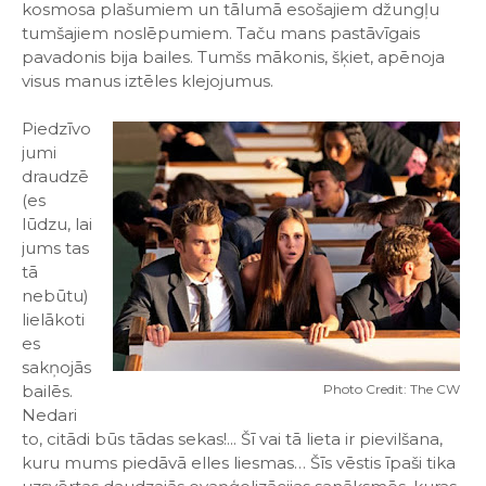
kosmosa plašumiem un tālumā esošajiem džungļu
tumšajiem noslēpumiem. Taču mans pastāvīgais
pavadonis bija bailes. Tumšs mākonis, šķiet, apēnoja
visus manus iztēles klejojumus.
Piedzīvo
jumi
draudzē
(es
lūdzu, lai
jums tas
tā
nebūtu)
lielākoti
es
sakņojās
bailēs.
Photo Credit: The CW
Nedari
to, citādi būs tādas sekas!... Šī vai tā lieta ir pievilšana,
kuru mums piedāvā elles liesmas… Šīs vēstis īpaši tika