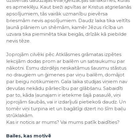
uzsvērtas daudzajās evaņģelizācijas sanāksmēs, kuras
es apmeklēju. Kaut bieži apvītas ar Kristus atgriešanās
apsolījumiem, tās vairāk uzmanību pievērsa
briesmām nevis apsolījumiem. Daudz laika tika veltīts
ļaunā plāniem un shēmām, kamēr Jēzus rīcība un
uzvara tika pieminēta tikai beigās, drīzāk kā piebilde
nevis tēze.
Joprojām cilvēki pēc Atklāsmes grāmatas izpētes
lekcijām dodas prom ar bailēm un satraukumu par
nākotni. Esmu dzirdējis neskaitāmus šausmu stāstus
no draugiem un ģimenes par viņu bailēm, domājot
par beigu notikumiem. Gala laika studijas viņiem nav
devušas nekādu pārliecību par glābšanu. Sabaidīti
par to, kāda ļaunajam ir ietekme šajā pasaulē, viņi
joprojām šaubās, vai ir izdarījuši pietiekoši daudz. Un
tomēr viņi turpina iet un bagātīgi dzert no šīm baiļu
strūklakām.
Kas ir noticis ar mums? Vai mums patīk baidīties?
Bailes, kas motivē