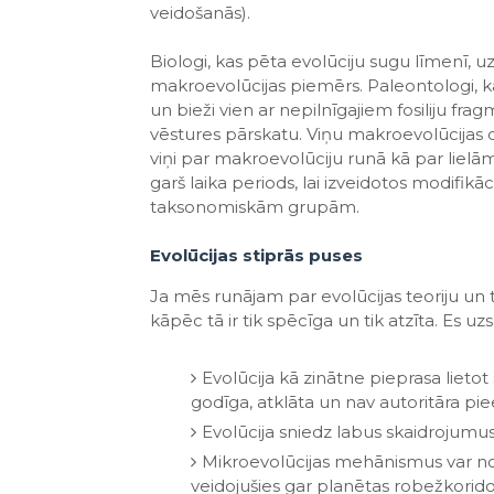
veidošanās).
Biologi, kas pēta evolūciju sugu līmenī, u
makroevolūcijas piemērs. Paleontologi, k
un bieži vien ar nepilnīgajiem fosiliju fra
vēstures pārskatu. Viņu makroevolūcijas de
viņi par makroevolūciju runā kā par lie
garš laika periods, lai izveidotos modifikā
taksonomiskām grupām.
Evolūcijas stiprās puses
Ja mēs runājam par evolūcijas teoriju un 
kāpēc tā ir tik spēcīga un tik atzīta. Es uz
Evolūcija kā zinātne pieprasa lietot 
godīga, atklāta un nav autoritāra pi
Evolūcija sniedz labus skaidrojumu
Mikroevolūcijas mehānismus var novē
veidojušies gar planētas robežkorid