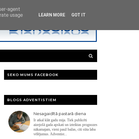
user-agent
erate usage
LEARN MORE
GOT IT
SEKO MUMS FACEBOOK
BLOGS ADVENTISTIEM
Nesagaidītā pastarā diena
Ir atkal klāt gadu mija. Tiek publicēti
aizejošā gada apskati un izteiktas prognozes
nākamajam, vieni pauž bažas, citi sūta laba
vēlējumus. Adventist...