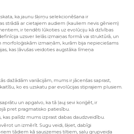
zskata, ka jaunu šķirņu selekcionēšana ir
as strādā ar cietajiem audiem (kauliem nevis gēniem)
gmentiem, ir tendēti lūkoties uz evolūciju kā dzīvības
finīcija uzsver lielās izmaiņas formā vai struktūrā, un
lām morfoloģiskām izmaiņām, kurām bija nepieciešams
cijas, kas ļāvušas veidoties augstāka līmeņa
tās dažādām variācijām, mums ir jācenšas saprast,
skaitīšu, ko es uzskatu par evolūcijas stiprajiem plusiem.
saprātu un apgalvo, ka tā ļauj sevi koriģēt, ir
eejā pret pragmatisko patiesību.
s, kas palīdz mums izprast dabas daudzveidību.
rot un izmērīt. Sugu veidi, šķiet, dabīgi
oriem tādiem kā sauszemes tiltiem, salu grupveida