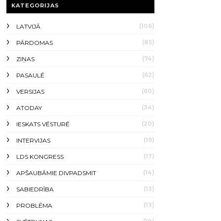
KATEGORIJAS
(106)
LATVIJĀ
(85)
PĀRDOMAS
(74)
ZIŅAS
(62)
PASAULĒ
(60)
VERSIJAS
(34)
ATODAY
(20)
IESKATS VĒSTURĒ
(19)
INTERVIJAS
(17)
LDS KONGRESS
(14)
APŠAUBĀMIE DIVPADSMIT
(13)
SABIEDRĪBA
(13)
PROBLĒMA