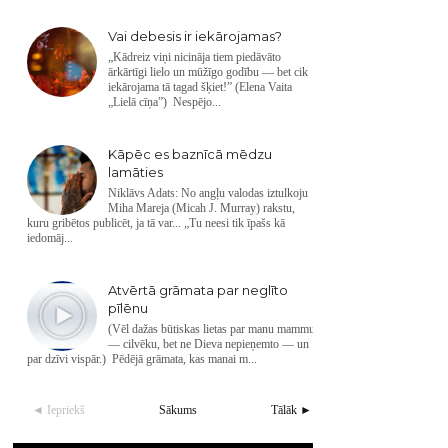
Vai debesis ir iekārojamas?
„Kādreiz viņi nicināja tiem piedāvāto
ārkārtīgi lielo un mūžīgo godību — bet cik
iekārojama tā tagad šķiet!” (Elena Vaita
„Lielā cīņa”) Nespējo...
Kāpēc es baznīcā mēdzu
lamāties
Niklāvs Adats: No angļu valodas iztulkoju
Miha Mareja (Micah J. Murray) rakstu,
kuru gribētos publicēt, ja tā var... „Tu neesi tik īpašs kā
iedomāj...
Atvērtā grāmata par neglīto
pīlēnu
(Vēl dažas būtiskas lietas par manu mammu
— cilvēku, bet ne Dieva nepieņemto — un
par dzīvi vispār.) Pēdējā grāmata, kas manai m...
◄ Iepriekš
Sākums
Tālāk ►