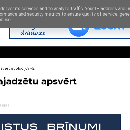
eliver its services and to analyze traffic. Your IP address and 
ormance and security metrics to ensure quality of service, gen
abuse.
svērt evolūciju? –2
ajadzētu apsvērt
rsijas