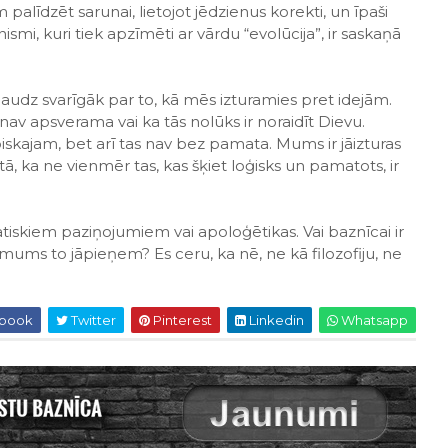
 palīdzēt sarunai, lietojot jēdzienus korekti, un īpaši
ismi, kuri tiek apzīmēti ar vārdu “evolūcija”, ir saskaņā
 daudz svarīgāk par to, kā mēs izturamies pret idejām.
av apsverama vai ka tās nolūks ir noraidīt Dievu.
biskajam, bet arī tas nav bez pamata. Mums ir jāizturas
ā, ka ne vienmēr tas, kas šķiet loģisks un pamatots, ir
atiskiem paziņojumiem vai apoloģētikas. Vai baznīcai ir
i mums to jāpieņem? Es ceru, ka nē, ne kā filozofiju, ne
book
Twitter
Pinterest
Linkedin
Whatsapp