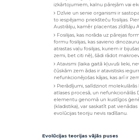
izkārtojumiem, kalnu pārejām vai ek
Dzīvie un senie organismi ir sastopa
to iespējamo priekšteču fosilijas. P
Austrāliju, kamēr placentas zīdītāju Au
Fosilijas, kas norāda uz pārejas fo
formu fosilijas, kas savieno dinozaurus
atrastas vaļu fosilijas, kuriem ir bijuša
zemi, bet citi nē), šādi rādot makroe
Atavismi (laika gaitā kļuvuši lieki,
čūskām zem ādas ir atavistisks iegur
nefunkcionējošas kājas, kas arī ir ze
Pierādījumi, salīdzinot molekulārās 
atlases procesā, un nefunkcionālās
elementu genomā un kustīgos ģenēti
(kladistika), var saskatīt pat vienāda
evolūcijas teoriju nevis radīšanu.
Evolūcijas teorijas vājās puses