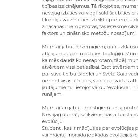
ticības izaicinājumus. Tā rīkojoties, mum
nevajag izbīties vai viegli sākt šaubīties ci
filozofiju vai zinātnes izteikto pretenziju dē
zināšanas ir ierobežotas, tās ietekmē cilvē
faktors un zinātnisko metožu nosacījumi.
Mums ir jābūt pazemīgiem, gan uzklauso
atklājumus, gan mācoties teoloģiju. Mums
ka mēs daudz ko nesaprotam, tādēļ mum
atvērtiem visai patiesībai. Esot atvērtiem
par savu ticību Bībelei un Svētā Gara vad
nezinot visas atbildes, vienalga, vai tas a
jautājumiem. Lietojot vārdu “evolūcija”, i
runājam.
Mums ir arī jābūt labestīgiem un saproto
Nevajag domāt, ka ikviens, kas atbalsta evo
evolūciju.
Studenti, kas ir mācījušies par evolūcijas
vai mācītāji noraida jebkādas evolūcijas f