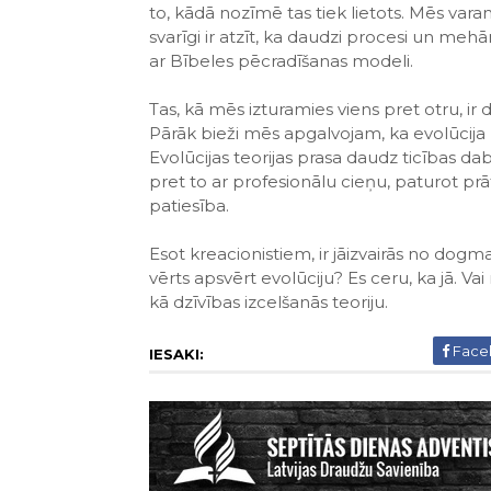
to, kādā nozīmē tas tiek lietots. Mēs varam
svarīgi ir atzīt, ka daudzi procesi un mehān
ar Bībeles pēcradīšanas modeli.
Tas, kā mēs izturamies viens pret otru, ir
Pārāk bieži mēs apgalvojam, ka evolūcija n
Evolūcijas teorijas prasa daudz ticības da
pret to ar profesionālu cieņu, paturot prāt
patiesība.
Esot kreacionistiem, ir jāizvairās no dogm
vērts apsvērt evolūciju? Es ceru, ka jā. Va
kā dzīvības izcelšanās teoriju.
Face
IESAKI: