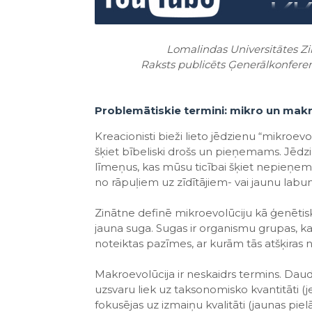
Lomalindas Universitātes Z
Raksts publicēts Ģenerālkonfere
Problemātiskie termini: mikro un mak
Kreacionisti bieži lieto jēdzienu “mikroevol
šķiet bībeliski drošs un pieņemams. Jēdz
līmeņus, kas mūsu ticībai šķiet nepieņe
no rāpuļiem uz zīdītājiem- vai jaunu labu
Zinātne definē mikroevolūciju kā ģenētiska
jauna suga. Sugas ir organismu grupas, ka
noteiktas pazīmes, ar kurām tās atšķiras
Makroevolūcija ir neskaidrs termins. Daudzā
uzsvaru liek uz taksonomisko kvantitāti (j
fokusējas uz izmaiņu kvalitāti (jaunas pie