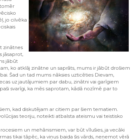
s tomēr
lvēcisko
ļ, jo cilvēka
ciskais
t zinātnes
 jāsaprot,
s jābūt
 tam, ko atklāj zinātne un saprāts, mums ir jābūt drošiem
ībai. Šad un tad mums nāksies uzticēties Dievam,
ttiecas uz jautājumiem par dabu, zinātni vai garīgiem
r īpaši svarīgi, ka mēs saprotam, kādā nozīmē par to
šiem, kad diskutējam ar citiem par šiem tematiem.
lūcijas teoriju, noteikti atbalsta ateismu vai teistisko
 procesiem un mehānismiem, var būt vīlušies, ja vecāki
ormas tikai tāpēc, ka viņus baida šis vārds, neņemot vērā