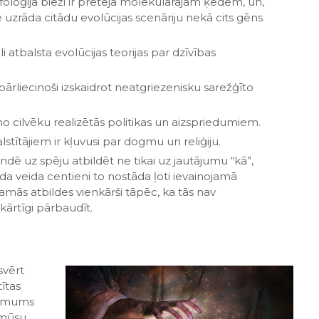
oģija bieži ir pretēja molekulārajām ķēdēm, un,
 uzrāda citādu evolūcijas scenāriju nekā cits gēns
i atbalsta evolūcijas teorijas par dzīvības
 pārliecinoši izskaidrot neatgriezenisku sarežģīto
no cilvēku realizētās politikas un aizspriedumiem.
lstītājiem ir kļuvusi par dogmu un reliģiju.
endē uz spēju atbildēt ne tikai uz jautājumu “kā”,
šāda veida centieni to nostāda ļoti ievainojamā
ējamās atbildes vienkārši tāpēc, ka tās nav
ārtīgi pārbaudīt.
svērt
tītas
ka mums
 mūsu