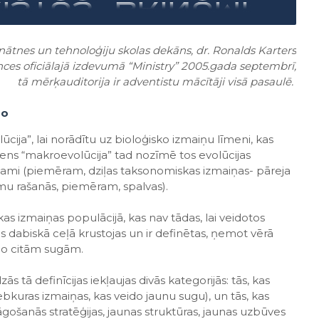
inātnes un
tehnoloģiju skolas dekāns, dr. Ronalds Karters
nces oficiālajā izdevumā
“Ministry” 2005.gada septembrī,
tā mērķauditorija ir adventistu mācītāji visā pasaulē.
ro
ūcija”, lai norādītu uz bioloģisko izmaiņu līmeni, kas
iens “makroevolūcija” tad nozīmē tos evolūcijas
mami (piemēram, dziļas taksonomiskas izmaiņas- pāreja
mu rašanās, piemēram, spalvas).
s izmaiņas populācijā, kas nav tādas, lai veidotos
s dabiskā ceļā krustojas un ir definētas, ņemot vērā
 no citām sugām.
s tā definīcijas iekļaujas divās kategorijās: tās, kas
ebkuras izmaiņas, kas veido jaunu sugu), un tās, kas
lāgošanās stratēģijas, jaunas struktūras, jaunas uzbūves