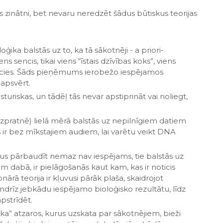
s zinātni, bet nevaru neredzēt šādus būtiskus teorijas
loģika balstās uz to, ka tā sākotnēji - a priori-
 sencis, tikai viens “īstais dzīvības koks”, viens
s sācies. Šāds pieņēmums ierobežo iespējamos
 apsvērt.
turiskas, un tādēļ tās nevar apstiprināt vai noliegt,
izpratnē) lielā mērā balstās uz nepilnīgiem datiem
s ir bez mīkstajiem audiem, lai varētu veikt DNA
s pārbaudīt nemaz nav iespējams, tie balstās uz
dabā, ir pielāgošanās kaut kam, kas ir noticis
rā teorija ir kļuvusi pārāk plaša, skaidrojot
andrīz jebkādu iespējamo bioloģisko rezultātu, līdz
pstrīdēt.
oka” atzaros, kurus uzskata par sākotnējiem, bieži