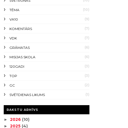
(10)
SVĒTRUNAS
(10)
TĒMA
(9)
VA10
(7)
KOMENTĀRS
(7)
VDK
(6)
GRĀMATAS
(6)
MISIJAS SKOLA
(3)
120GADI
(3)
TOP
(2)
GC
(1)
SVĒTDIENAS LIKUMS
RAKSTU ARHĪVS
2026
(10)
►
2025
(4)
►