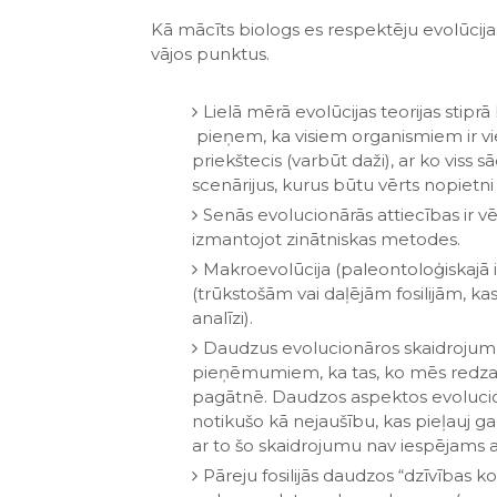
Kā mācīts biologs es respektēju evolūcija
vājos punktus.
Lielā mērā evolūcijas teorijas stiprā 
pieņem, ka visiem organismiem ir viens
priekštecis (varbūt daži), ar ko vis
scenārijus, kurus būtu vērts nopietni
Senās evolucionārās attiecības ir vēs
izmantojot zinātniskas metodes.
Makroevolūcija (paleontoloģiskajā 
(trūkstošām vai daļējām fosilijām, ka
analīzi).
Daudzus evolucionāros skaidrojumu
pieņēmumiem, ka tas, ko mēs redzam 
pagātnē. Daudzos aspektos evolucionā
notikušo kā nejaušību, kas pieļauj g
ar to šo skaidrojumu nav iespējams a
Pāreju fosilijās daudzos “dzīvības k