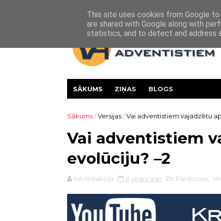
Par mums
Vesture
Kontakti
This site uses cookies from Google to d
are shared with Google along with perf
statistics, and to detect and address 
SĀKUMS
ZIŅAS
BLOGS
Sākums
/
Versijas
/
Vai adventistiem vajadzētu ap
Vai adventistiem v
evolūciju? –2
VA redakcija
6 years ago
Pārdomas
,
Ve