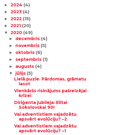
2024
(4)
►
2023
(4)
►
2022
(15)
►
2021
(20)
►
2020
(49)
▼
decembris
(4)
►
novembris
(5)
►
oktobris
(6)
►
septembris
(1)
►
augusts
(4)
►
jūlijs
(5)
▼
Lielā puzle. Pārdomas, grāmatu
lasot
Vienkāršs risinājums pašreizējai
krīzei
Diriģenta jubileja: Elitai
Sokolovskai 90!
Vai adventistiem vajadzētu
apsvērt evolūciju? –2
Vai adventistiem vajadzētu
apsvērt evolūciju? –1