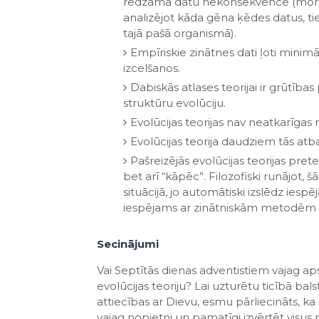
redzama datu nekonsekvence (morfol
analizējot kāda gēna ķēdes datus, tie
tajā pašā organismā).
Empīriskie zinātnes dati ļoti minimāl
izcelšanos.
Dabiskās atlases teorijai ir grūtības
struktūru evolūciju.
Evolūcijas teorijas nav neatkarīgas 
Evolūcijas teorija daudziem tās atba
Pašreizējās evolūcijas teorijas pret
bet arī “kāpēc”. Filozofiski runājot, 
situācijā, jo automātiski izslēdz iesp
iespējams ar zinātniskām metodēm k
Secinājumi
Vai Septītās dienas adventistiem vajag ap
evolūcijas teoriju? Lai uzturētu ticībā bals
attiecības ar Dievu, esmu pārliecināts, 
vajag nopietni un pamatīgi izvērtēt visus