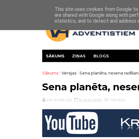
Par mums
Vesture
Kontakti
This site uses cookies from Google to d
are shared with Google along with perf
statistics, and to detect and address 
SĀKUMS
ZIŅAS
BLOGS
Sākums
/
Versijas
/
Sena planēta, nesena radīšana
Sena planēta, nese
VA redakcija
6 years ago
Versijas