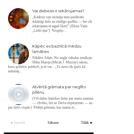
Vai debesis ir iekārojamas?
„Kādreiz viņi nicināja tiem piedāvāto
ārkārtīgi lielo un mūžīgo godību — bet cik
iekārojama tā tagad šķiet!” (Elena Vaita
„Lielā cīņa”) Nespējo...
Kāpēc es baznīcā mēdzu
lamāties
Niklāvs Adats: No angļu valodas iztulkoju
Miha Mareja (Micah J. Murray) rakstu,
kuru gribētos publicēt, ja tā var... „Tu neesi tik īpašs kā
iedomāj...
Atvērtā grāmata par neglīto
pīlēnu
(Vēl dažas būtiskas lietas par manu mammu
— cilvēku, bet ne Dieva nepieņemto — un
par dzīvi vispār.) Pēdējā grāmata, kas manai m...
◄ Iepriekš
Sākums
Tālāk ►