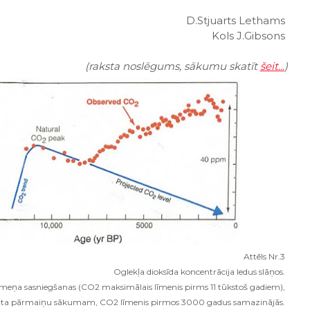
D.Stjuarts Lethams
Kols J.Gibsons
(raksta noslēgums, sākumu skatīt
šeit...
)
Attēls Nr.3
Oglekļa dioksīda koncentrācija ledus slāņos.
meņa sasniegšanas (CO2 maksimālais līmenis pirms 11 tūkstoš gadiem),
limata pārmaiņu sākumam, CO2 līmenis pirmos 3000 gadus samazinājās.