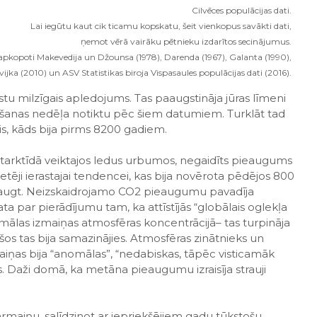
Cilvēces populācijas dati.
Lai iegūtu kaut cik ticamu kopskatu, šeit vienkopus savākti dati,
ņemot vērā vairāku pētnieku izdarītos secinājumus.
apkopoti Makevedija un Džounsa (1978), Darenda (1967), Galanta (1990),
ijka (2010) un ASV Statistikas biroja Vispasaules populācijas dati (2016).
ustu milzīgais apledojums. Tas paaugstināja jūras līmeni
dīšanas nedēļa notiktu pēc šiem datumiem. Turklāt tad
is, kāds bija pirms 8200 gadiem.
tarktīdā veiktajos ledus urbumos, negaidīts pieaugums
ēji ierastajai tendencei, kas bija novērota pēdējos 800
ili augt. Neizskaidrojamo CO2 pieaugumu pavadīja
a par pierādījumu tam, ka attīstījās “globālais oglekļa
nomālas izmaiņas atmosfēras koncentrācijā– tas turpināja
šos tas bija samazinājies. Atmosfēras zinātnieks un
aiņas bija “anomālas”, “nedabiskas, tāpēc visticamāk
ēks. Daži domā, ka metāna pieaugumu izraisīja strauji
rmaiņu, salīdzinot ar iepriekšējiem gadu tūkstošu