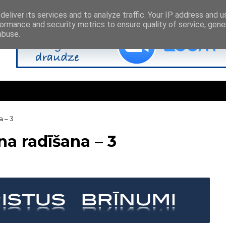
eliver its services and to analyze traffic. Your IP address and 
ormance and security metrics to ensure quality of service, gen
abuse.
 – 3
na radīšana – 3