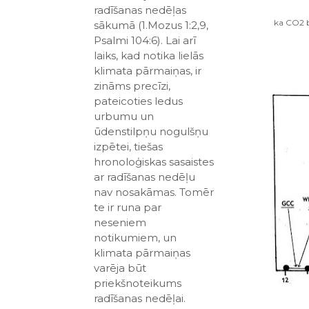
radīšanas nedēļas
ka CO2 bi
sākumā (1.Mozus 1:2,9,
Psalmi 104:6). Lai arī
laiks, kad notika lielās
klimata pārmaiņas, ir
zināms precīzi,
pateicoties ledus
urbumu un
ūdenstilpņu nogulšņu
izpētei, tiešas
hronoloģiskas sasaistes
ar radīšanas nedēļu
nav nosakāmas. Tomēr
te ir runa par
neseniem
notikumiem, un
klimata pārmaiņas
varēja būt
priekšnoteikums
radīšanas nedēļai.