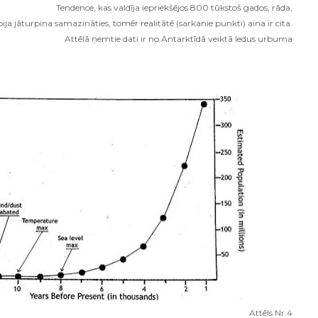
Tendence, kas valdīja iepriekšējos 800 tūkstoš gados, rāda,
ja jāturpina samazināties, tomēr realitātē (sarkanie punkti) aina ir cita.
Attēlā ņemtie dati ir no Antarktīdā veiktā ledus urbuma
Attēls Nr.4