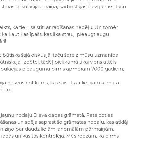
ras cirkulācijas maiņa, kad iestājās diezgan īss, taču
ikts, ka tie ir saistīti ar radīšanas nedēļu. Un tomēr
ka kaut kas īpašs, kas lika strauji pieaugt augu
ērā.
t būtiska šajā diskusijā, taču šoreiz mūsu uzmanība
tniskajai izpētei, tādēļ pielikumā tikai viens attēls
sku populācijas pieaugumu pirms apmēram 7000 gadiem,
ja nesens notikums, kas saistīts ar lielajām klimata
diem.
 jaunu nodaļu Dieva dabas grāmatā. Pateicoties
nāšanas un spēja saprast šo grāmatas nodaļu, kas atklāj
n ziņo par daudz lielām, anomālām pārmaiņām.
 radās un kas tās kontrolēja. Mēs redzam, ka pirms