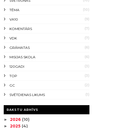
(10)
SVĒTRUNAS
(10)
TĒMA
(9)
VA10
(7)
KOMENTĀRS
(7)
VDK
(6)
GRĀMATAS
(6)
MISIJAS SKOLA
(3)
120GADI
(3)
TOP
(2)
GC
(1)
SVĒTDIENAS LIKUMS
RAKSTU ARHĪVS
2026
(10)
►
2025
(4)
►