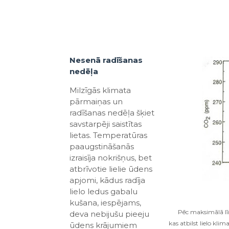
Nesenā radīšanas
nedēļa
Milzīgās klimata
pārmaiņas un
radīšanas nedēļa šķiet
savstarpēji saistītas
lietas. Temperatūras
paaugstināšanās
izraisīja nokrišņus, bet
atbrīvotie lielie ūdens
apjomi, kādus radīja
lielo ledus gabalu
kušana, iespējams,
Pēc maksimālā lī
deva nebijušu pieeju
kas atbilst lielo k
ūdens krājumiem