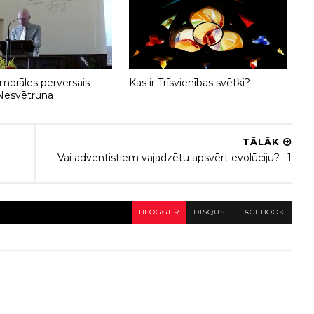
 morāles perversais
Kas ir Trīsvienības svētki?
Nesvētruna
TĀLĀK
Vai adventistiem vajadzētu apsvērt evolūciju? –1
BLOGGER
DISQUS
FACEBOOK