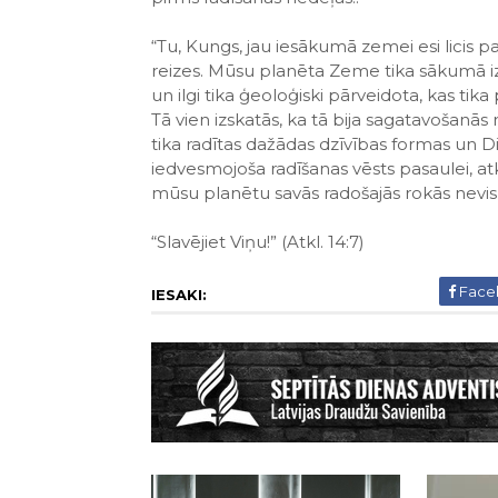
“Tu, Kungs, jau iesākumā zemei esi licis pam
reizes. Mūsu planēta Zeme tika sākumā iz
un ilgi tika ģeoloģiski pārveidota, kas ti
Tā vien izskatās, ka tā bija sagatavošanās
tika radītas dažādas dzīvības formas un D
iedvesmojoša radīšanas vēsts pasaulei, atklā
mūsu planētu savās radošajās rokās nevis 
“Slavējiet Viņu!” (Atkl. 14:7)
Face
IESAKI: