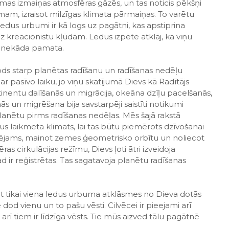
mas izmaiņas atmosfēras gāzēs, un tas noticis pēkšņi
mam, izraisot milzīgas klimata pārmaiņas. To varētu
Ledus urbumi ir kā logs uz pagātni, kas apstiprina
 kreacionistu kļūdām. Ledus izpēte atklāj, ka viņu
v nekāda pamata.
eriods starp planētas radīšanu un radīšanas nedēļu
r pasīvo laiku, jo viņu skatījumā Dievs kā Radītājs
inentu dalīšanās un migrācija, okeāna dzīļu pacelšanās,
s un migrēšana bija savstarpēji saistīti notikumi
anētu pirms radīšanas nedēļas. Mēs šajā rakstā
dus laikmeta klimats, lai tas būtu piemērots dzīvošanai
ējams, mainot zemes ģeometrisko orbītu un noliecot
as cirkulācijas režīmu, Dievs ļoti ātri izveidoja
 ir reģistrētas. Tas sagatavoja planētu radīšanas
zat tikai viena ledus urbuma atklāsmes no Dieva dotās
ie dod vienu un to pašu vēsti. Cilvēcei ir pieejami arī
rī tiem ir līdzīga vēsts. Tie mūs aizved tālu pagātnē