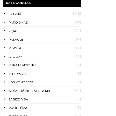
KATEGORIJAS
(106)
LATVIJĀ
(85)
PĀRDOMAS
(74)
ZIŅAS
(62)
PASAULĒ
(60)
VERSIJAS
(34)
ATODAY
(20)
IESKATS VĒSTURĒ
(19)
INTERVIJAS
(17)
LDS KONGRESS
(14)
APŠAUBĀMIE DIVPADSMIT
(13)
SABIEDRĪBA
(13)
PROBLĒMA