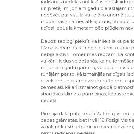
radīšanas nedēļas notikušas neizskaidroja
un pretēji miljoniem gadu pierastajam rit
nodēvēt par visu laiku lielāko anomāliju. 
modernās zinātnes atklājumus, norādot uz
ticībai ledus laikmetam pēc plūdiem na
Daudzi teologi piekrīt, ka ir liels laika p
1.Mozus grāmatas 1.nodaļā. Kādi to sauc pa
nebija aktīvs. Tomēr mēs redzam, kā kont
vulkāni, ledus veidošanās, kalnu formēšanā
miljoniem gadu garumā, veidojot mūsu pl
runājām par to, kā izmainījās naidīgais le
cilvēkiem un citām dzīvām būtnēm. Iesp
zemes asi, kā arī izmainot globālo atmosfēr
straujākās klimata pārmaiņas, kādas jebkad
nedēļai.
Pirmajā daļā publicētajā 2.attēlā jūs red
dabas grāmatas, bet ir vēl 18 līdzīgi. Visi t
vairāk nekā 50 urbumi no okeāna dzīlēm, a
pirms radīšanas nedēļas..