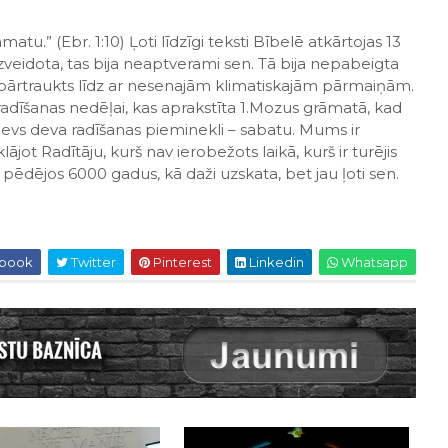
atu.” (Ebr. 1:10) Ļoti līdzīgi teksti Bībelē atkārtojas 13
veidota, tas bija neaptverami sen. Tā bija nepabeigta
ka pārtraukts līdz ar nesenajām klimatiskajām pārmaiņām.
 radīšanas nedēļai, kas aprakstīta 1.Mozus grāmatā, kad
ievs deva radīšanas pieminekli – sabatu. Mums ir
jot Radītāju, kurš nav ierobežots laikā, kurš ir turējis
pēdējos 6000 gadus, kā daži uzskata, bet jau ļoti sen.
book
Twitter
Pinterest
Linkedin
Whatsapp