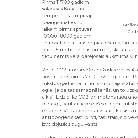
Pirms 11’700 gadiem
sākās sasilšana, un
temperatūra turpināja
paaugstināties līdz
Grafikā 
laikam pirms aptuveni
Goldev
10’000- 8000 gadiem.
To nosaka laiks, kas nepieciešams, lai izk
par 125 metriem. Tas būtu loģiski, ka Ra
tiktu ņemts vērā pārejošais aukstuma viln
Pētot CO2 līmeni sešās dažādās vietās An
novērojams pirms 7700- 7200 gadiem. Pret
tūkstoš gadus, tā līmenis turpināja stab
oglekļa deltas samazināšanās, un to uzskat
cikls”. Līdzīgi kā CO2, arī metāns rada a
pieaugt, kaut arī iepriekšējos gadu tūksto
eksperts V.F.Radimens, uzskata ka šīs izm
antropogēniskas”, proti, tās izraisījis cilv
izveidojusies augu valsts.
Ledus urbumi rāda vēl vienu negaidītu pā