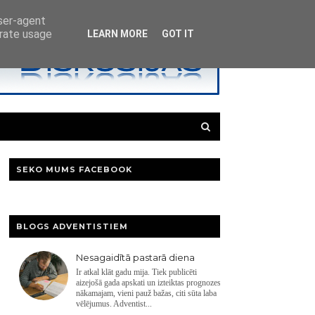
user-agent
erate usage
LEARN MORE
GOT IT
SEKO MUMS FACEBOOK
BLOGS ADVENTISTIEM
Nesagaidītā pastarā diena
Ir atkal klāt gadu mija. Tiek publicēti
aizejošā gada apskati un izteiktas prognozes
nākamajam, vieni pauž bažas, citi sūta laba
vēlējumus. Adventist...