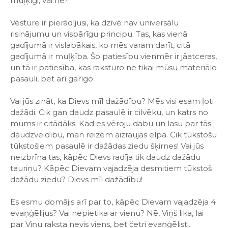
muļķīgi, vai ne?
Vēsture ir pierādījusi, ka dzīvē nav universālu
risinājumu un vispārīgu principu. Tas, kas vienā
gadījumā ir vislabākais, ko mēs varam darīt, citā
gadījumā ir muļķība. Šo patiesību vienmēr ir jāatceras,
un tā ir patiesība, kas raksturo ne tikai mūsu materiālo
pasauli, bet arī garīgo.
Vai jūs zināt, ka Dievs mīl dažādību? Mēs visi esam ļoti
dažādi. Cik gan daudz pasaulē ir cilvēku, un katrs no
mums ir citādāks. Kad es vēroju dabu un lasu par tās
daudzveidību, man reizēm aizraujas elpa. Cik tūkstošu
tūkstošiem pasaulē ir dažādas ziedu šķirnes! Vai jūs
neizbrīna tas, kāpēc Dievs radīja tik daudz dažādu
tauriņu? Kāpēc Dievam vajadzēja desmitiem tūkstoš
dažādu ziedu? Dievs mīl dažādību!
Es esmu domājis arī par to, kāpēc Dievam vajadzēja 4
evaņģēlijus? Vai nepietika ar vienu? Nē, Viņš lika, lai
par Viņu raksta nevis viens, bet četri evaņģēlisti.