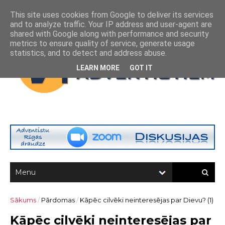
This site uses cookies from Google to deliver its services
and to analyze traffic. Your IP address and user-agent are
shared with Google along with performance and security
metrics to ensure quality of service, generate usage
statistics, and to detect and address abuse.
LEARN MORE
GOT IT
Sākums
/
Pārdomas
/
Kāpēc cilvēki neinteresējas par Dievu? (1)
Kāpēc cilvēki neinteresējas par