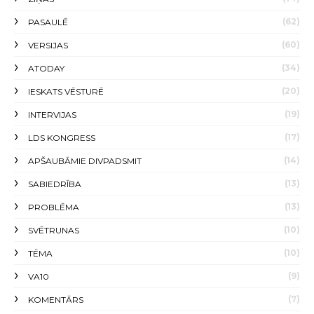
(62)
PASAULĒ
(60)
VERSIJAS
(34)
ATODAY
(20)
IESKATS VĒSTURĒ
(19)
INTERVIJAS
(17)
LDS KONGRESS
(14)
APŠAUBĀMIE DIVPADSMIT
(13)
SABIEDRĪBA
(13)
PROBLĒMA
(10)
SVĒTRUNAS
(10)
TĒMA
(9)
VA10
(7)
KOMENTĀRS