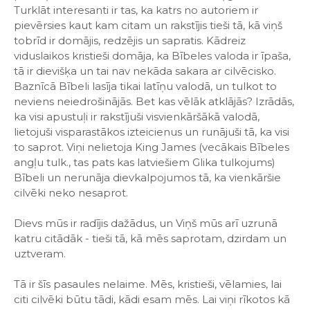
Turklāt interesanti ir tas, ka katrs no autoriem ir
pievērsies kaut kam citam un rakstījis tieši tā, kā viņš
tobrīd ir domājis, redzējis un sapratis. Kādreiz
viduslaikos kristieši domāja, ka Bībeles valoda ir īpaša,
tā ir dievišķa un tai nav nekāda sakara ar cilvēcisko.
Baznīcā Bībeli lasīja tikai latīņu valodā, un tulkot to
neviens neiedrošinājās. Bet kas vēlāk atklājās? Izrādās,
ka visi apustuļi ir rakstījuši visvienkāršākā valodā,
lietojuši visparastākos izteicienus un runājuši tā, ka visi
to saprot. Viņi nelietoja King James (vecākais Bībeles
angļu tulk., tas pats kas latviešiem Glika tulkojums)
Bībeli un nerunāja dievkalpojumos tā, ka vienkāršie
cilvēki neko nesaprot.
Dievs mūs ir radījis dažādus, un Viņš mūs arī uzrunā
katru citādāk - tieši tā, kā mēs saprotam, dzirdam un
uztveram.
Tā ir šīs pasaules nelaime. Mēs, kristieši, vēlamies, lai
citi cilvēki būtu tādi, kādi esam mēs. Lai viņi rīkotos kā