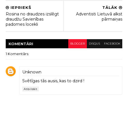
IEPRIEKŠ
TĀLĀK
Rosina no draudzes izslēgt
Adventisti Lietuvā alkst
draudžu Savienības
pārmaiņas
padomes locekli
KOMENTĀRI
BLOGGER
DISQUS
FACEBOOK
1 Komentārs:
Unknown
Svētīgas tās ausis, kas to dzird !
Atbildēt