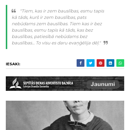
"Tiem, kas ir zem bauslības, esmu tapis
kā tāds, kurš ir zem bauslības, pats
nebūdams zem bauslības. Tiem kas ir bez
bauslības, esmu tapis kā tāds, kas bez
bauslības, patiesībā nebūdams bez
bauslības... To visu es daru evaņģēlija dēļ."
IESAKI: