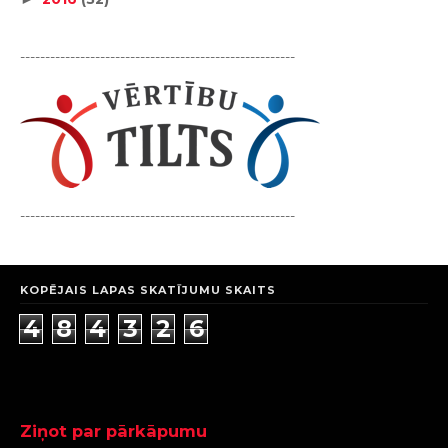
-------------------------------------------------------
-------------------------------------------------------
KOPĒJAIS LAPAS SKATĪJUMU SKAITS
4
8
4
3
2
6
Ziņot par pārkāpumu