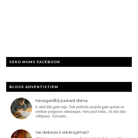
SEKO MUMS FACEBOOK
BLOGS ADVENTISTIEM
Nesagaidītā pastarā diena
Ir atkal klāt gadu mija. Tiek publicēti aizejošā gada apskati un
izteiktas prognozes nākamajam, vieni pauž bažas, citi sūta laba
vēlējumus. Adventist...
Vai debesis ir iekārojamas?