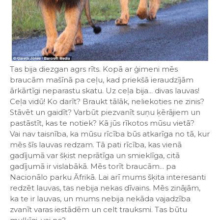
Tas bija diezgan agrs rīts. Kopā ar ģimeni mēs
braucām mašīnā pa ceļu, kad priekšā ieraudzījām
ārkārtīgi neparastu skatu. Uz ceļa bija... divas lauvas!
Ceļa vidū! Ko darīt? Braukt tālāk, neliekoties ne zinis?
Stāvēt un gaidīt? Varbūt piezvanīt suņu ķērājiem un
pastāstīt, kas te notiek? Kā jūs rīkotos mūsu vietā?
Vai nav taisnība, ka mūsu rīcība būs atkarīga no tā, kur
mēs šīs lauvas redzam. Tā pati rīcība, kas vienā
gadījumā var šķist neprātīga un smieklīga, citā
gadījumā ir vislabākā. Mēs torīt braucām... pa
Nacionālo parku Āfrikā. Lai arī mums šķita interesanti
redzēt lauvas, tas nebija nekas dīvains. Mēs zinājām,
ka te ir lauvas, un mums nebija nekāda vajadzība
zvanīt varas iestādēm un celt trauksmi. Tas būtu