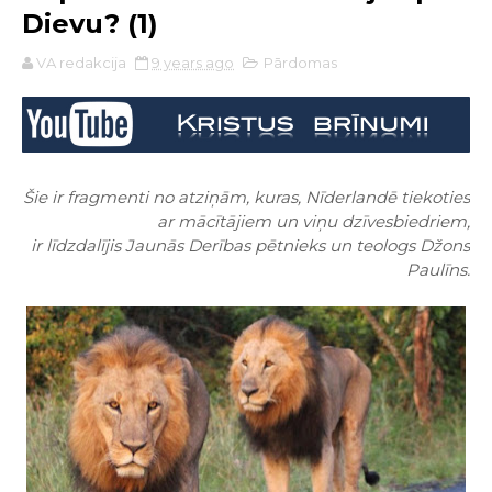
Dievu? (1)
VA redakcija
9 years ago
Pārdomas
Šie ir fragmenti no atziņām, kuras, Nīderlandē tiekoties
ar mācītājiem un viņu dzīvesbiedriem,
ir līdzdalījis Jaunās Derības pētnieks un teologs Džons
Paulīns.