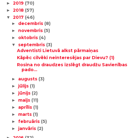
2019
(70)
►
2018
(57)
►
2017
(46)
▼
decembris
(8)
►
novembris
(5)
►
oktobris
(4)
►
septembris
(3)
▼
Adventisti Lietuvā alkst pārmaiņas
Kāpēc cilvēki neinteresējas par Dievu? (1)
Rosina no draudzes izslēgt draudžu Savienības
pado...
augusts
(3)
►
jūlijs
(1)
►
jūnijs
(2)
►
maijs
(11)
►
aprīlis
(1)
►
marts
(1)
►
februāris
(5)
►
janvāris
(2)
►
2016
(32)
►