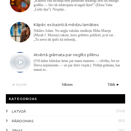
„Kādreiz viņi nicināja tiem piedāvāto ārkārtīgi lielo un mūžīgo
godību — bet cik iekārojama tā tagad šķiet!” (Elena Vaita
„Lielā cīņa”) Nespējo...
Kāpēc es baznīcā mēdzu lamāties
Niklāvs Adats: No angļu valodas iztulkoju Miha Mareja
(Micah J. Murray) rakstu, kuru gribētos publicēt, ja tā var...
„Tu neesi tik īpašs kā iedomāj...
Atvērtā grāmata par neglīto pīlēnu
(Vēl dažas būtiskas lietas par manu mammu — cilvēku, bet ne
Dieva nepieņemto — un par dzīvi vispār.) Pēdējā grāmata, kas
manai m...
◄ Iepriekš
Sākums
Tālāk ►
KATEGORIJAS
(106)
LATVIJĀ
(85)
PĀRDOMAS
(74)
ZIŅAS