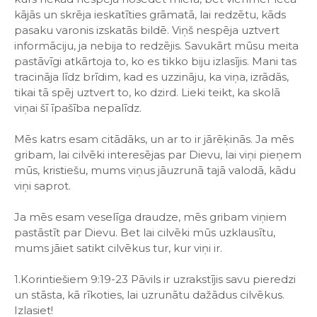
kājās un skrēja ieskatīties grāmatā, lai redzētu, kāds
pasaku varonis izskatās bildē. Viņš nespēja uztvert
informāciju, ja nebija to redzējis. Savukārt mūsu meita
pastāvīgi atkārtoja to, ko es tikko biju izlasījis. Mani tas
tracināja līdz brīdim, kad es uzzināju, ka viņa, izrādās,
tikai tā spēj uztvert to, ko dzird. Lieki teikt, ka skolā
viņai šī īpašība nepalīdz.
Mēs katrs esam citādāks, un ar to ir jārēķinās. Ja mēs
gribam, lai cilvēki interesējas par Dievu, lai viņi pieņem
mūs, kristiešu, mums viņus jāuzrunā tajā valodā, kādu
viņi saprot.
Ja mēs esam veselīga draudze, mēs gribam viņiem
pastāstīt par Dievu. Bet lai cilvēki mūs uzklausītu,
mums jāiet satikt cilvēkus tur, kur viņi ir.
1.Korintiešiem 9:19-23 Pāvils ir uzrakstījis savu pieredzi
un stāsta, kā rīkoties, lai uzrunātu dažādus cilvēkus.
Izlasiet!