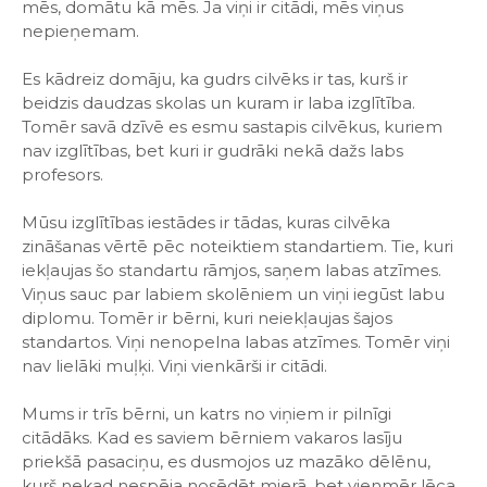
mēs, domātu kā mēs. Ja viņi ir citādi, mēs viņus
nepieņemam.
Es kādreiz domāju, ka gudrs cilvēks ir tas, kurš ir
beidzis daudzas skolas un kuram ir laba izglītība.
Tomēr savā dzīvē es esmu sastapis cilvēkus, kuriem
nav izglītības, bet kuri ir gudrāki nekā dažs labs
profesors.
Mūsu izglītības iestādes ir tādas, kuras cilvēka
zināšanas vērtē pēc noteiktiem standartiem. Tie, kuri
iekļaujas šo standartu rāmjos, saņem labas atzīmes.
Viņus sauc par labiem skolēniem un viņi iegūst labu
diplomu. Tomēr ir bērni, kuri neiekļaujas šajos
standartos. Viņi nenopelna labas atzīmes. Tomēr viņi
nav lielāki muļķi. Viņi vienkārši ir citādi.
Mums ir trīs bērni, un katrs no viņiem ir pilnīgi
citādāks. Kad es saviem bērniem vakaros lasīju
priekšā pasaciņu, es dusmojos uz mazāko dēlēnu,
kurš nekad nespēja nosēdēt mierā, bet vienmēr lēca