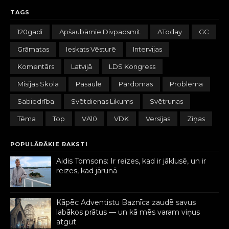
TAGS
120gadi
Apšaubāmie Divpadsmit
AToday
GC
Grāmatas
Ieskats Vēsturē
Intervijas
Komentārs
Latvijā
LDS Kongress
Misijas Skola
Pasaulē
Pārdomas
Problēma
Sabiedrība
Svētdienas Likums
Svētrunas
Tēma
Top
VA10
VDK
Versijas
Ziņas
POPULĀRĀKIE RAKSTI
Aidis Tomsons: Ir reizes, kad ir jāklusē, un ir
reizes, kad jārunā
Kāpēc Adventistu Baznīca zaudē savus
labākos prātus — un kā mēs varam viņus
atgūt