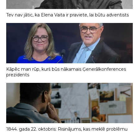
Tev nav jātic, ka Elena Vaita ir praviete, lai būtu adventists
Kāpēc man rūp, kurš būs nākamais Ģenerālkonferences
prezidents
1844. gada 22. oktobris: Risinājums, kas meklē problēmu