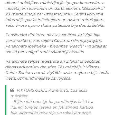
dienu Labklājības ministrijai jāziņo par koronavīrusa
inficētajiem klientiem un darbiniekiem. “Zilaiskalns”
23. martā ziņoja par uzliesmojumu. Centrs kopumā
informējis par 14 inficētajiem un diviem mirušajiem.
Taču vīrusa upuru skaits patiesībā bija daudz lielāks.
Pansionāta direktore nav sazvanāma. Arī viņa bija
viena no tiem, kas saķēra Covid, un slimo joprojām.
Pansionāta īpašnieka - biedrības "Reach" - vadītājs ar
"Nekā personīga" runāt sākotnēji atsakās.
Pansionāta telpās reģistrēta arī Zilākalna Septītās
dienas adventistu draudze. Tās mācītājs ir Viktors
Geide. Senioru namā viņš līdz uzliesmojuma bijis biežs
viesis, uzmundrinājis te dzīvojošos.
VIKTORS GEIDE Adventistu baznīcas
mācītājs:
– Bijām ļoti priecīgi, ka pandēmijas laikā tur
ilgi, ilgi turējās, jāsaka arī ļoti stingra kārtība
bija. Apmeklēt nevarēja un rokas jāmazgā,