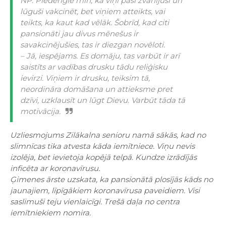
NP: Piederīgie min, ka viņi paši zvanījuši un
lūguši vakcinēt, bet viņiem atteikts, vai
teikts, ka kaut kad vēlāk. Šobrīd, kad citi
pansionāti jau divus mēnešus ir
savakcinējušies, tas ir diezgan novēloti.
– Jā, iespējams. Es domāju, tas varbūt ir arī
saistīts ar vadības drusku tādu reliģisku
ievirzi. Viņiem ir drusku, teiksim tā,
neordināra domāšana un attieksme pret
dzīvi, uzklausīt un lūgt Dievu. Varbūt tāda tā
motivācija.
Uzliesmojums Zilākalna senioru namā sākās, kad no
slimnīcas tika atvesta kāda iemītniece. Viņu nevis
izolēja, bet ievietoja kopējā telpā. Kundze izrādījās
inficēta ar koronavīrusu.
Ģimenes ārste uzskata, ka pansionātā plosījās kāds no
jaunajiem, līpīgākiem koronavīrusa paveidiem. Visi
saslimuši teju vienlaicīgi. Trešā daļa no centra
iemītniekiem nomira.