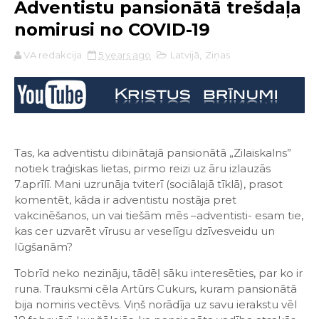
Adventistu pansionātā trešdaļa
nomirusi no COVID-19
VA redakcija
5 years ago
Latvijā
,
Ziņas
Tas, ka adventistu dibinātajā pansionātā „Zilaiskalns”
notiek traģiskas lietas, pirmo reizi uz āru izlauzās
7.aprīlī. Mani uzrunāja tviterī (sociālajā tīklā), prasot
komentēt, kāda ir adventistu nostāja pret
vakcinēšanos, un vai tiešām mēs –adventisti- esam tie,
kas cer uzvarēt vīrusu ar veselīgu dzīvesveidu un
lūgšanām?
Tobrīd neko nezināju, tādēļ sāku interesēties, par ko ir
runa. Trauksmi cēla Artūrs Cukurs, kuram pansionātā
bija nomiris vectēvs. Viņš norādīja uz savu ierakstu vēl