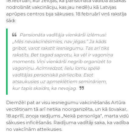
18.februārī, kur žēlojās, ka pansionāta vadība atsakās
nodrošināt vakcināciju, kas jau nedēļu kā Latvijas
aprūpes centros bija sākusies. 18.februārī viņš rakstīja
šādi:
Pansionāta vadītāja vienkārši izlēmusi:
„Mēs nevakcinēsimies, nav jēgas.” Ja kāds
gribot, varot rakstīt iesniegumu. Tas arī tiks
rakstīts. Bet tagad saprotu, ka vēl ir vagoniņa
moments. Viņi vienkārši negrib organizēt to
vagoniņu. Acīmredzot, lielu lomu spēlē
vadītājas personiskā pārliecība. Esot
atsaukusies uz apmeklētiem semināriem,
kur tapis skaidrs, ka nevajag.
Diemžēl pat ar visu iesniegumu vakcinēšanās Artūra
vectētiņam tā arī netika noorganizēta, un kā šovakar,
18.aprīlī, ziņoja raidījums „Nekā personīga”, marta vidū
sākusies inficēšanās. Raidījuma vadītāji saka, ka vadība
no vakcīnām atteikusies.