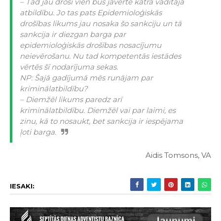
– Tad jau droši vien būs jāvērtē katra vadītāja
atbildību. Jo tas pats Epidemioloģiskās
drošības likums jau nosaka šo sankciju un tā
sankcija ir diezgan barga par
epidemioloģiskās drošības nosacījumu
neievērošanu. Nu tad kompetentās iestādes
vērtēs šī nodarījuma sekas.
NP: Šajā gadījumā mēs runājam par
kriminālatbildību?
– Diemžēl likums paredz arī
kriminālatbildību. Diemžēl vai par laimi, es
zinu, kā to nosaukt, bet sankcija ir iespējama
ļoti barga.
Aidis Tomsons, VA
IESAKI: