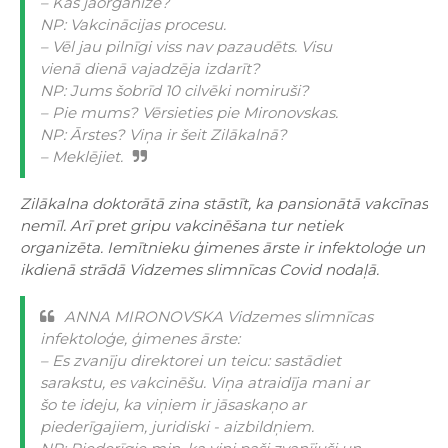
– Kas jāorganizē?
NP: Vakcinācijas procesu.
– Vēl jau pilnīgi viss nav pazaudēts. Visu
vienā dienā vajadzēja izdarīt?
NP: Jums šobrīd 10 cilvēki nomiruši?
– Pie mums? Vērsieties pie Mironovskas.
NP: Ārstes? Viņa ir šeit Zilākalnā?
– Meklējiet.
Zilākalna doktorātā zina stāstīt, ka pansionātā vakcīnas
nemīl. Arī pret gripu vakcinēšana tur netiek
organizēta. Iemītnieku ģimenes ārste ir infektoloģe un
ikdienā strādā Vidzemes slimnīcas Covid nodaļā.
ANNA MIRONOVSKA Vidzemes slimnīcas
infektoloģe, ģimenes ārste:
– Es zvanīju direktorei un teicu: sastādiet
sarakstu, es vakcinēšu. Viņa atraidīja mani ar
šo te ideju, ka viņiem ir jāsaskaņo ar
piederīgajiem, juridiski - aizbildņiem.