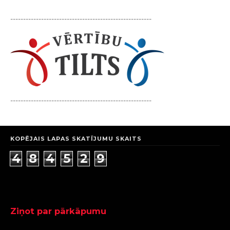
-------------------------------------------------------
-------------------------------------------------------
KOPĒJAIS LAPAS SKATĪJUMU SKAITS
4
8
4
5
2
9
Ziņot par pārkāpumu