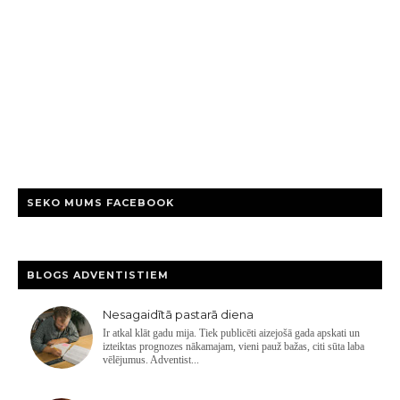
SEKO MUMS FACEBOOK
BLOGS ADVENTISTIEM
Nesagaidītā pastarā diena
Ir atkal klāt gadu mija. Tiek publicēti aizejošā gada apskati un
izteiktas prognozes nākamajam, vieni pauž bažas, citi sūta laba
vēlējumus. Adventist...