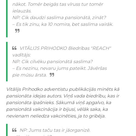
nākot. Tomēr beigās tas vīruss tur tomēr
ielauzās.
NP: Cik daudzi saslima pansionātā, zināt?
– Es tik zinu, ka 10 nomira, bet saslima vairāk.
VITĀLIJS PRIHODKO Biedrības "REACH"
vadītājs:
NP: Cik cilvēku pansionātā saslima?
– Es nezinu, nevaru jums pateikt. Jāvēršas
pie mūsu ārsta.
Vitālijs Prihodko adventistu publikācijās minēts kā
pansionāta idejas autors. Viņš vada biedrību, kas ir
pansionāta īpašnieks. Sākumā viņš apgalvo, ka
pansionātā vakcinācija ir bijusi, vēlāk saka, ka
nevienam neliedza vakcinēties, ja to gribēja.
NP: Jums taču tas ir jāorganizē.