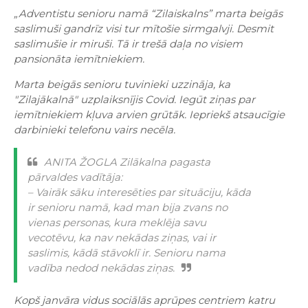
„Adventistu senioru namā “Zilaiskalns” marta beigās
saslimuši gandrīz visi tur mītošie sirmgalvji. Desmit
saslimušie ir miruši. Tā ir trešā daļa no visiem
pansionāta iemītniekiem.
Marta beigās senioru tuvinieki uzzināja, ka
"Zilajākalnā" uzplaiksnījis Covid. Iegūt ziņas par
iemītniekiem kļuva arvien grūtāk. Iepriekš atsaucīgie
darbinieki telefonu vairs necēla.
ANITA ŽOGLA Zilākalna pagasta
pārvaldes vadītāja:
– Vairāk sāku interesēties par situāciju, kāda
ir senioru namā, kad man bija zvans no
vienas personas, kura meklēja savu
vecotēvu, ka nav nekādas ziņas, vai ir
saslimis, kādā stāvoklī ir. Senioru nama
vadība nedod nekādas ziņas.
Kopš janvāra vidus sociālās aprūpes centriem katru