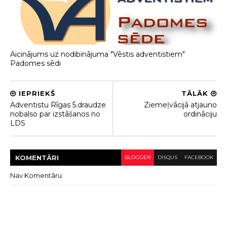
Aicinājums uz nodibinājuma "Vēstis adventistiem"
Padomes sēdi
IEPRIEKŠ
TĀLĀK
Adventistu Rīgas 5.draudze
Ziemeļvācijā atjauno
nobalso par izstāšanos no
ordināciju
LDS
KOMENTĀRI
BLOGGER
DISQUS
FACEBOOK
Nav Komentāru: