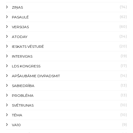
(74)
ZIŅAS
(62)
PASAULĒ
(60)
VERSIJAS
(34)
ATODAY
(20)
IESKATS VĒSTURĒ
(19)
INTERVIJAS
(17)
LDS KONGRESS
(14)
APŠAUBĀMIE DIVPADSMIT
(13)
SABIEDRĪBA
(13)
PROBLĒMA
(10)
SVĒTRUNAS
(10)
TĒMA
(9)
VA10