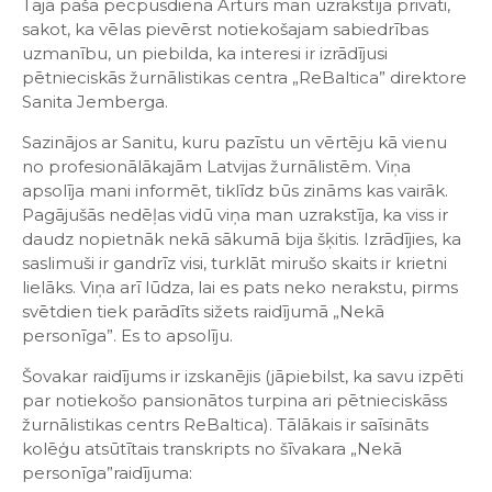
Tajā pašā pēcpusdienā Artūrs man uzrakstīja privāti,
sakot, ka vēlas pievērst notiekošajam sabiedrības
uzmanību, un piebilda, ka interesi ir izrādījusi
pētnieciskās žurnālistikas centra „ReBaltica” direktore
Sanita Jemberga.
Sazinājos ar Sanitu, kuru pazīstu un vērtēju kā vienu
no profesionālākajām Latvijas žurnālistēm. Viņa
apsolīja mani informēt, tiklīdz būs zināms kas vairāk.
Pagājušās nedēļas vidū viņa man uzrakstīja, ka viss ir
daudz nopietnāk nekā sākumā bija šķitis. Izrādījies, ka
saslimuši ir gandrīz visi, turklāt mirušo skaits ir krietni
lielāks. Viņa arī lūdza, lai es pats neko nerakstu, pirms
svētdien tiek parādīts sižets raidījumā „Nekā
personīga”. Es to apsolīju.
Šovakar raidījums ir izskanējis (jāpiebilst, ka savu izpēti
par notiekošo pansionātos turpina ari pētnieciskāss
žurnālistikas centrs ReBaltica). Tālākais ir saīsināts
kolēģu atsūtītais transkripts no šīvakara „Nekā
personīga”raidījuma: