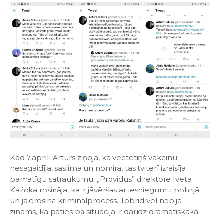
Kad 7.aprīlī Artūrs ziņoja, ka vectētiņš vakcīnu
nesagaidīja, saslima un nomira, tas tviterī izraisīja
pamatīgu satraukumu. „Providus” direktore Iveta
Kažoka rosināja, ka ir jāvēršas ar iesniegumu policijā
un jāierosina kriminālprocess. Tobrīd vēl nebija
zināms, ka patiesībā situācija ir daudz dramatiskāka.