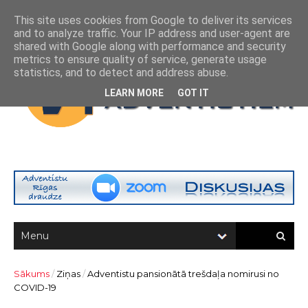
This site uses cookies from Google to deliver its services
and to analyze traffic. Your IP address and user-agent are
shared with Google along with performance and security
metrics to ensure quality of service, generate usage
statistics, and to detect and address abuse.
LEARN MORE
GOT IT
Sākums
/
Ziņas
/
Adventistu pansionātā trešdaļa nomirusi no
COVID-19