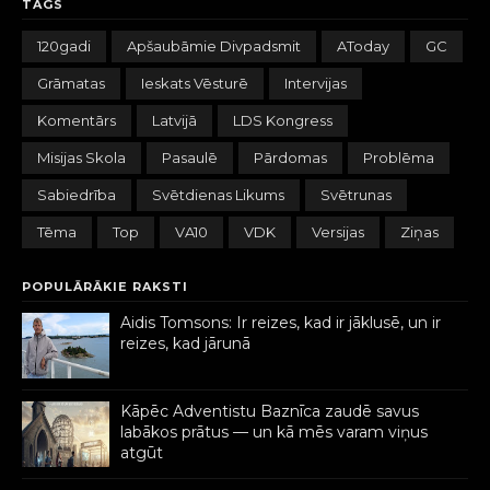
TAGS
120gadi
Apšaubāmie Divpadsmit
AToday
GC
Grāmatas
Ieskats Vēsturē
Intervijas
Komentārs
Latvijā
LDS Kongress
Misijas Skola
Pasaulē
Pārdomas
Problēma
Sabiedrība
Svētdienas Likums
Svētrunas
Tēma
Top
VA10
VDK
Versijas
Ziņas
POPULĀRĀKIE RAKSTI
Aidis Tomsons: Ir reizes, kad ir jāklusē, un ir
reizes, kad jārunā
Kāpēc Adventistu Baznīca zaudē savus
labākos prātus — un kā mēs varam viņus
atgūt