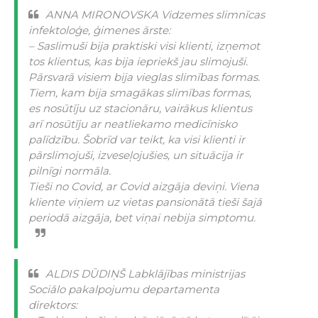
ANNA MIRONOVSKA Vidzemes slimnīcas
infektoloģe, ģimenes ārste:
– Saslimuši bija praktiski visi klienti, izņemot
tos klientus, kas bija iepriekš jau slimojuši.
Pārsvarā visiem bija vieglas slimības formas.
Tiem, kam bija smagākas slimības formas,
es nosūtīju uz stacionāru, vairākus klientus
arī nosūtīju ar neatliekamo medicīnisko
palīdzību. Šobrīd var teikt, ka visi klienti ir
pārslimojuši, izveseļojušies, un situācija ir
pilnīgi normāla.
Tieši no Covid, ar Covid aizgāja deviņi. Viena
kliente viņiem uz vietas pansionātā tieši šajā
periodā aizgāja, bet viņai nebija simptomu.
ALDIS DŪDIŅŠ Labklājības ministrijas
Sociālo pakalpojumu departamenta
direktors: