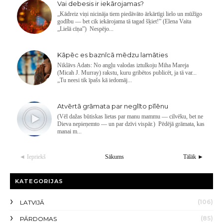
Vai debesis ir iekārojamas?
„Kādreiz viņi nicināja tiem piedāvāto ārkārtīgi lielo un mūžīgo
godību — bet cik iekārojama tā tagad šķiet!” (Elena Vaita
„Lielā cīņa”) Nespējo...
Kāpēc es baznīcā mēdzu lamāties
Niklāvs Adats: No angļu valodas iztulkoju Miha Mareja
(Micah J. Murray) rakstu, kuru gribētos publicēt, ja tā var...
„Tu neesi tik īpašs kā iedomāj...
Atvērtā grāmata par neglīto pīlēnu
(Vēl dažas būtiskas lietas par manu mammu — cilvēku, bet ne
Dieva nepieņemto — un par dzīvi vispār.) Pēdējā grāmata, kas
manai m...
◄ Iepriekš
Sākums
Tālāk ►
KATEGORIJAS
(106)
LATVIJĀ
(85)
PĀRDOMAS