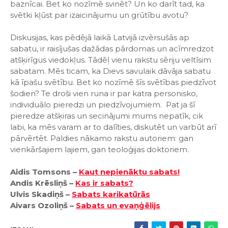
baznīcai. Bet ko nozīmē svinēt? Un ko darīt tad, ka
svētki kļūst par izaicinājumu un grūtību avotu?
Diskusijas, kas pēdējā laikā Latvijā izvērsušās ap
sabatu, ir raisījušas dažādas pārdomas un acīmredzot
atšķirīgus viedokļus. Tādēļ vienu rakstu sēriju veltīsim
sabatam. Mēs ticam, ka Dievs savulaik dāvāja sabatu
kā īpašu svētību. Bet ko nozīmē šīs svētības piedzīvot
šodien? Te droši vien runa ir par katra personisko,
individuālo pieredzi un piedzīvojumiem. Pat ja šī
pieredze atšķiras un secinājumi mums nepatīk, cik
labi, ka mēs varam ar to dalīties, diskutēt un varbūt arī
pārvērtēt. Paldies nākamo rakstu autoriem: gan
vienkāršajiem lajiem, gan teoloģijas doktoriem.
Aidis Tomsons –
Kaut nepienāktu sabats!
Andis Krēsliņš –
Kas ir sabats?
Ulvis Skadiņš –
Sabats karikatūrās
Aivars Ozoliņš –
Sabats un evaņģēlijs