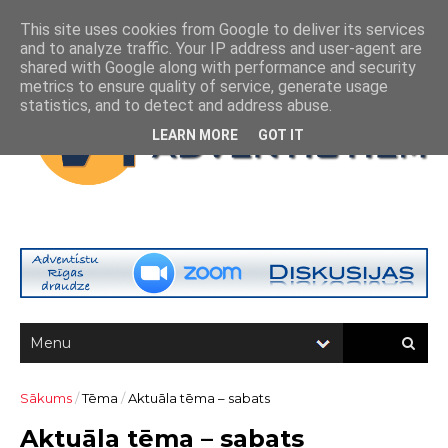
This site uses cookies from Google to deliver its services
and to analyze traffic. Your IP address and user-agent are
shared with Google along with performance and security
metrics to ensure quality of service, generate usage
statistics, and to detect and address abuse.
LEARN MORE
GOT IT
Sākums
/
Tēma
/
Aktuāla tēma – sabats
Aktuāla tēma – sabats