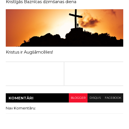
Kristīgās Baznīcas dzimšanas diena
Kristus ir Augšāmcēlies!
KOMENTĀRI
BLOGGER
DISQUS
FACEBOOK
Nav Komentāru: