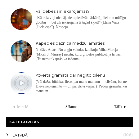
Vai debesis ir iekārojamas?
„Kādreiz viņi nicināja tiem piedāvāto ārkārtīgi lielo un mūžīgo
godību — bet cik iekārojama tā tagad šķiet!” (Elena Vaita
„Lielā cīņa”) Nespējo...
Kāpēc es baznīcā mēdzu lamāties
Niklāvs Adats: No angļu valodas iztulkoju Miha Mareja
(Micah J. Murray) rakstu, kuru gribētos publicēt, ja tā var...
„Tu neesi tik īpašs kā iedomāj...
Atvērtā grāmata par neglīto pīlēnu
(Vēl dažas būtiskas lietas par manu mammu — cilvēku, bet ne
Dieva nepieņemto — un par dzīvi vispār.) Pēdējā grāmata, kas
manai m...
◄ Iepriekš
Sākums
Tālāk ►
KATEGORIJAS
(106)
LATVIJĀ