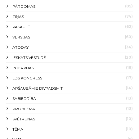
(85)
PĀRDOMAS
(74)
ZIŅAS
(62)
PASAULĒ
(60)
VERSIJAS
(34)
ATODAY
(20)
IESKATS VĒSTURĒ
(19)
INTERVIJAS
(17)
LDS KONGRESS
(14)
APŠAUBĀMIE DIVPADSMIT
(13)
SABIEDRĪBA
(13)
PROBLĒMA
(10)
SVĒTRUNAS
(10)
TĒMA