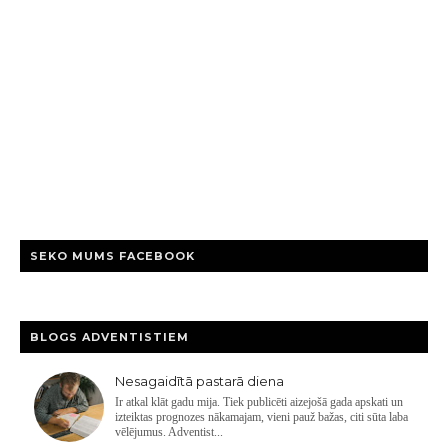
SEKO MUMS FACEBOOK
BLOGS ADVENTISTIEM
Nesagaidītā pastarā diena
Ir atkal klāt gadu mija. Tiek publicēti aizejošā gada apskati un
izteiktas prognozes nākamajam, vieni pauž bažas, citi sūta laba
vēlējumus. Adventist...