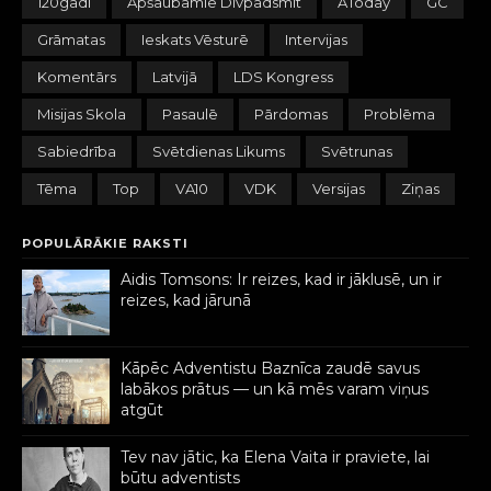
120gadi
Apšaubāmie Divpadsmit
AToday
GC
Grāmatas
Ieskats Vēsturē
Intervijas
Komentārs
Latvijā
LDS Kongress
Misijas Skola
Pasaulē
Pārdomas
Problēma
Sabiedrība
Svētdienas Likums
Svētrunas
Tēma
Top
VA10
VDK
Versijas
Ziņas
POPULĀRĀKIE RAKSTI
Aidis Tomsons: Ir reizes, kad ir jāklusē, un ir
reizes, kad jārunā
Kāpēc Adventistu Baznīca zaudē savus
labākos prātus — un kā mēs varam viņus
atgūt
Tev nav jātic, ka Elena Vaita ir praviete, lai
būtu adventists