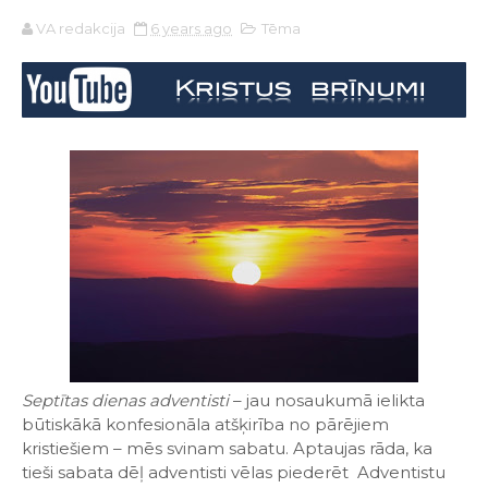
VA redakcija
6 years ago
Tēma
Septītas dienas adventisti
– jau nosaukumā ielikta
būtiskākā konfesionāla atšķirība no pārējiem
kristiešiem – mēs svinam sabatu. Aptaujas rāda, ka
tieši sabata dēļ adventisti vēlas piederēt Adventistu